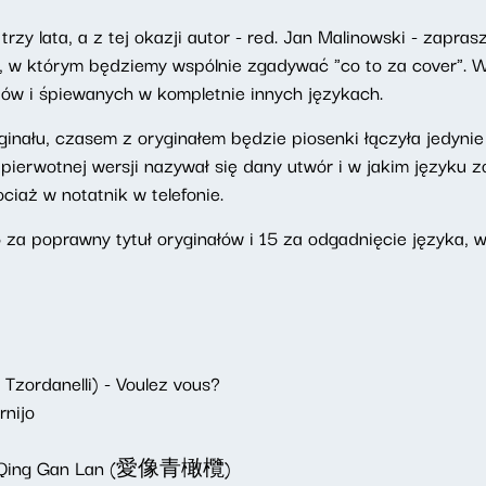
zy lata, a z tej okazji autor - red. Jan Malinowski - zapra
 w którym będziemy wspólnie zgadywać "co to za cover". W
ów i śpiewanych w kompletnie innych językach.
inału, czasem z oryginałem będzie piosenki łączyła jedyni
pierwotnej wersji nazywał się dany utwór i w jakim języku 
ociaż w notatnik w telefonie.
za poprawny tytuł oryginałów i 15 za odgadnięcie języka, w
danelli) - Voulez vous?
nijo
g Qing Gan Lan (愛像青橄欖)