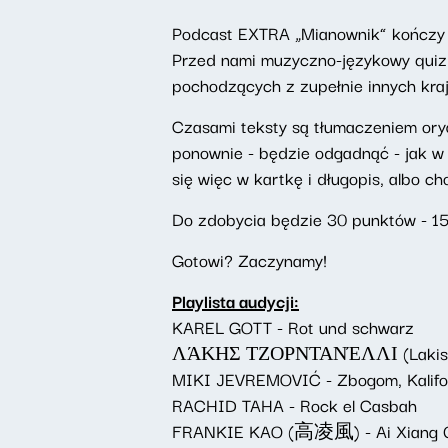
Podcast EXTRA „Mianownik” kończy tr
Przed nami muzyczno-językowy quiz,
pochodzących z zupełnie innych kraj
Czasami teksty są tłumaczeniem oryg
ponownie - będzie odgadnąć - jak w 
się więc w kartkę i długopis, albo ch
Do zdobycia będzie 30 punktów - 15 
Gotowi? Zaczynamy!
Playlista audycji:
KAREL GOTT - Rot und schwarz
ΛΆΚΗΣ ΤΖΟΡΝΤΑΝΈΛΛΙ (Lakis Tzor
MIKI JEVREMOVIĆ - Zbogom, Kalifor
RACHID TAHA - Rock el Casbah
FRANKIE KAO (高凌風) - Ai Xian