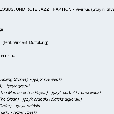
US, UND ROTE JAZZ FRAKTION - Vivimus (Stayin' aliv
ii
feat. Vincent Daffalong)
amnieng
Rolling Stones) – język niemiecki
 - język grecki
 The Mamas & the Papas) - język serbski / chorwacki
 Clash) - język arabski (dialekt algierski)
der) - język chiński
ark) - język czeski