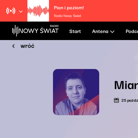
Pion i poziom!
Radio Nowy Świat
Start
Antena
Podc
wróć
Mia
25 paźdz