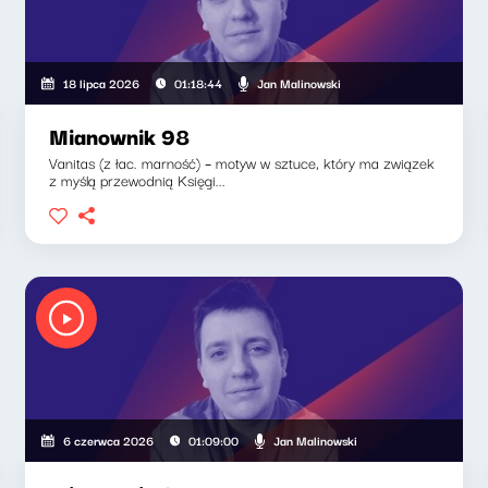
Jan Malinowski
18 lipca 2026
01:18:44
Mianownik 98
Vanitas (z łac. marność) – motyw w sztuce, który ma związek
z myślą przewodnią Księgi...
Jan Malinowski
6 czerwca 2026
01:09:00