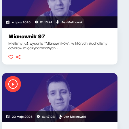
Jan Malinowski
4 lipca 2026
01:13:41
Mianownik 97
Mieliśmy już wydania “Mianowników”, w których słuchaliśmy
coverów międzynarodowych -...
Jan Malinowski
23 maja 2026
01:17:38