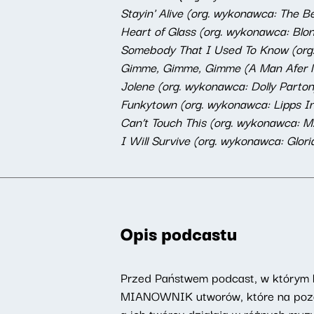
Stayin' Alive (org. wykonawca: The Be
Heart of Glass (org. wykonawca: Blond
Somebody That I Used To Know (org. 
Gimme, Gimme, Gimme (A Man Afer Mi
Jolene (org. wykonawca: Dolly Parton)
Funkytown (org. wykonawca: Lipps Inc.
Can’t Touch This (org. wykonawca: M
I Will Survive (org. wykonawca: Glori
Opis podcastu
Przed Państwem podcast, w którym 
MIANOWNIK utworów, które na pozór
a ich twórcy działają w różnych muz