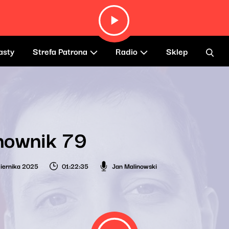
asty
Strefa Patrona
Radio
Sklep
nownik 79
iernika 2025
01:22:35
Jan Malinowski