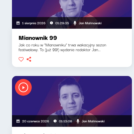
Jan Malinowski
1 sierpnia 2026
01:29:35
Mianownik 99
Jak co roku w "Mianowniku" trwa wakacyjny sezon
festiwalowy. To (już 99!) wydanie redaktor Jan...
Jan Malinowski
20 czerwca 2026
01:13:08