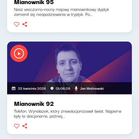
Mianownik 95
Nasz wieczorno-nocny majowy mianownikowy dyptyk
zamienił się niespodziewanie w tryptyk. Po...
Jan Malinowski
25 kwietnia 2026
01:06:28
Mianownik 92
Telefon. Wynalazek, który zrewolucjonizował świat. Najpierw
były te stacjonarne, później...