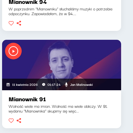
Mianownik 94
W poprzednim "Mianowniku" słuchaliśmy muzyki o potrzebie
odpoczynku. Zapowiadałem, że w 94....
Jan Malinowski
11 kwietnia 2026
01:17:24
Mianownik 91
Wolność wiele ma imion. Wolność ma wiele obliczy. W 91.
wydaniu "Mianownika" skupimy się więc...