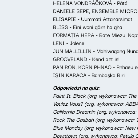
HELENA VONDRÁČKOVÁ - Pátá
DANIELE SEPE, ENSEMBLE MICROLOG
ELISAPIE - Uummati Attanarsimat
BLISS - Eini woni gärn ha gha
FORMAȚIA HERA - Bate Miezul Nopț
LENI - Jolene
JUN MALLILLIN - Mahiwagang Nunal (
GROOVELAND - Kend azt is!
PAN RON, KORN PHNAO - Pnhaeu s
IŞIN KARACA - Bambaşka Biri
Odpowiedzi na quiz:
Paint It, Black (org. wykonawca: The 
Voulez Vous? (org. wykonawca: ABBA)
California Dreamin (org. wykonawca:
Rock The Casbah (org. wykonawca: The
Blue Monday (org. wykonawca: New Or
Downtown (org. wykonawca: Petula Cl