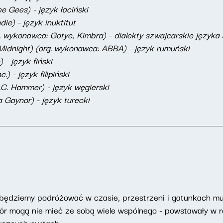
e Gees) - język łaciński
ie) - język inuktitut
wykonawca: Gotye, Kimbra) - dialekty szwajcarskie języka
dnight) (org. wykonawca: ABBA) - język rumuński
 - język fiński
) - język filipiński
.C. Hammer) - język węgierski
a Gaynor) - język turecki
będziemy podróżować w czasie, przestrzeni i gatunkach m
 mogą nie mieć ze sobą wiele wspólnego - powstawały w ró
ycznych nurtach.