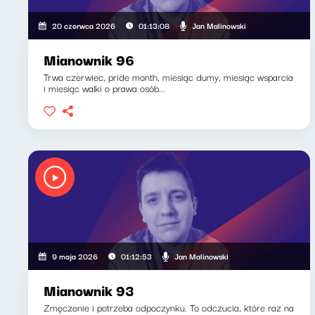
Jan Malinowski
20 czerwca 2026
01:13:08
Mianownik 96
Trwa czerwiec, pride month, miesiąc dumy, miesiąc wsparcia
i miesiąc walki o prawa osób...
Jan Malinowski
9 maja 2026
01:12:53
Mianownik 93
Zmęczenie i potrzeba odpoczynku. To odczucia, które raz na