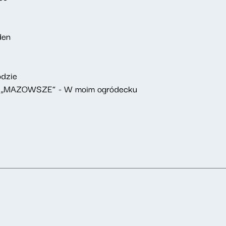
den
odzie
 „MAZOWSZE” - W moim ogródecku