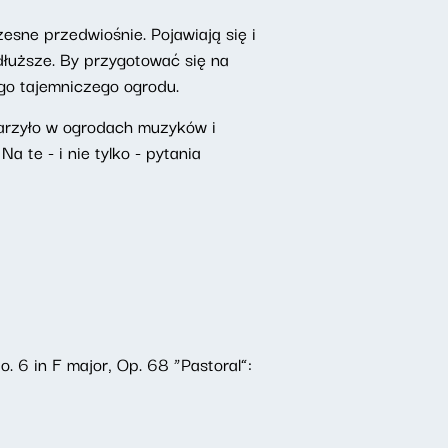
esne przedwiośnie. Pojawiają się i
dłuższe. By przygotować się na
ego tajemniczego ogrodu.
darzyło w ogrodach muzyków i
 te - i nie tylko - pytania
n F major, Op. 68 “Pastoral”: