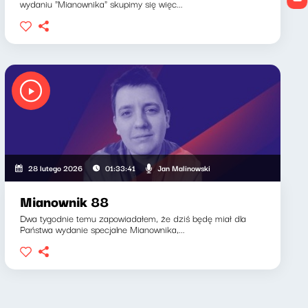
wydaniu "Mianownika" skupimy się więc...
Jan Malinowski
28 lutego 2026
01:33:41
Mianownik 88
Dwa tygodnie temu zapowiadałem, że dziś będę miał dla
Państwa wydanie specjalne Mianownika,...