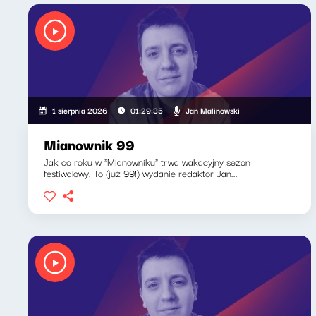
Jan Malinowski
1 sierpnia 2026
01:29:35
Mianownik 99
Jak co roku w "Mianowniku" trwa wakacyjny sezon
festiwalowy. To (już 99!) wydanie redaktor Jan...