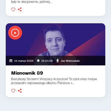
były te stacjonarne, później...
Jan Malinowski
14 marca 2026
01:24:00
Mianownik 89
Everybody Scream! Wszyscy krzyczcie! To tytuł oraz motyw
przewodni najnowszego albumu Florence +...