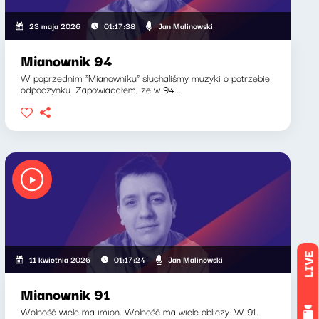
Jan Malinowski
23 maja 2026
01:17:38
Mianownik 94
W poprzednim "Mianowniku" słuchaliśmy muzyki o potrzebie
odpoczynku. Zapowiadałem, że w 94....
LIVE
Jan Malinowski
11 kwietnia 2026
01:17:24
Mianownik 91
Wolność wiele ma imion. Wolność ma wiele obliczy. W 91.