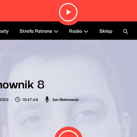
asty
Strefa Patrona
Radio
Sklep
nownik 8
 2023
01:17:49
Jan Malinowski