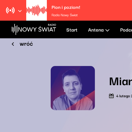
Pion i poziom!
Radio Nowy Świat
Start
Antena
Podc
wróć
Mia
4 lutego