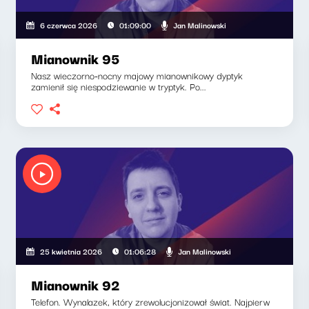
Jan Malinowski
6 czerwca 2026
01:09:00
Mianownik 95
Nasz wieczorno-nocny majowy mianownikowy dyptyk
zamienił się niespodziewanie w tryptyk. Po...
Jan Malinowski
25 kwietnia 2026
01:06:28
Mianownik 92
Telefon. Wynalazek, który zrewolucjonizował świat. Najpierw