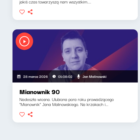
jakiś czas towarzyszą nam wszystkim....
Jan Malinowski
28 marca 2026
01:08:02
Mianownik 90
Nadeszła wiosna. Ulubiona pora roku prowadzącego
"Mianownik" Jana Malinowskiego. Na krzakach i...