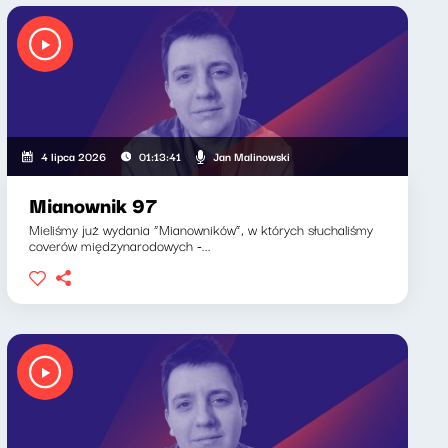
Jan Malinowski
4 lipca 2026
01:13:41
Mianownik 97
Mieliśmy już wydania “Mianowników”, w których słuchaliśmy
coverów międzynarodowych -...