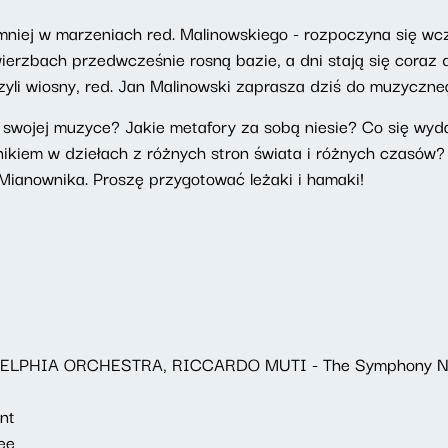
mniej w marzeniach red. Malinowskiego - rozpoczyna się wcz
wierzbach przedwcześnie rosną bazie, a dni stają się coraz 
 czyli wiosny, red. Jan Malinowski zaprasza dziś do muzyczn
w swojej muzyce? Jakie metafory za sobą niesie? Co się wy
kiem w dziełach z różnych stron świata i różnych czasów? Na
anownika. Proszę przygotować leżaki i hamaki!
HIA ORCHESTRA, RICCARDO MUTI - The Symphony No. 6 i
nt
ee