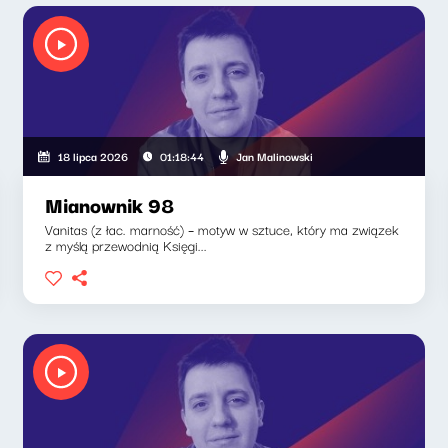
Jan Malinowski
18 lipca 2026
01:18:44
Mianownik 98
Vanitas (z łac. marność) – motyw w sztuce, który ma związek
z myślą przewodnią Księgi...