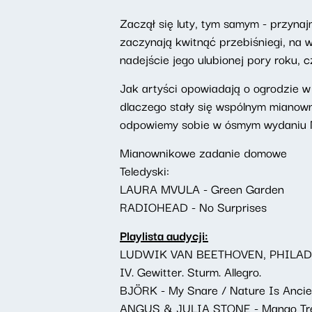
Zaczął się luty, tym samym - przynaj
zaczynają kwitnąć przebiśniegi, na 
nadejście jego ulubionej pory roku,
Jak artyści opowiadają o ogrodzie 
dlaczego stały się wspólnym mianowni
odpowiemy sobie w ósmym wydaniu Mi
Mianownikowe zadanie domowe
Teledyski:
LAURA MVULA - Green Garden
RADIOHEAD - No Surprises
Playlista audycji:
LUDWIK VAN BEETHOVEN, PHILADELP
IV. Gewitter. Sturm. Allegro.
BJÖRK - My Snare / Nature Is Ancie
ANGUS & JULIA STONE - Mango Tr