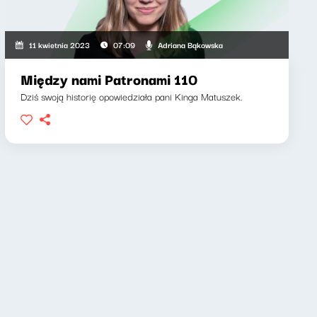
Adriana Bąkowska
11 kwietnia 2023
07:09
Między nami Patronami 110
Dziś swoją historię opowiedziała pani Kinga Matuszek.