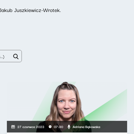
n Jakub Juszkiewicz-Wrotek.
Adriana Bąkowska
27 czerwca 2023
07:30