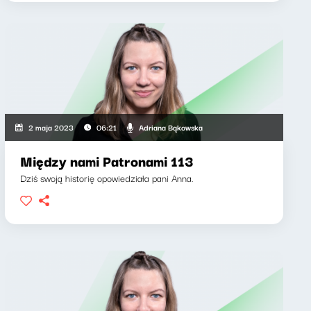
Adriana Bąkowska
2 maja 2023
06:21
Między nami Patronami 113
Dziś swoją historię opowiedziała pani Anna.