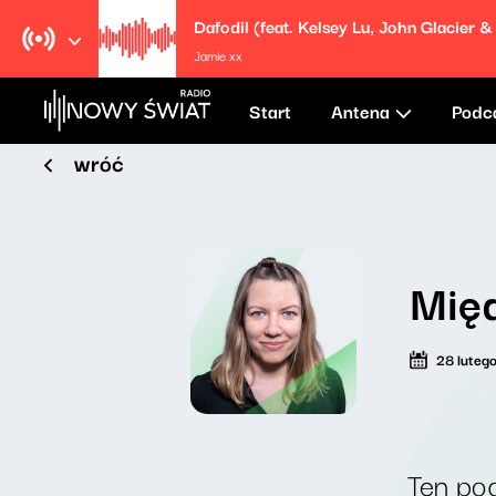
Jamie xx
Start
Antena
Podc
wróć
Międ
28 luteg
Ten pod