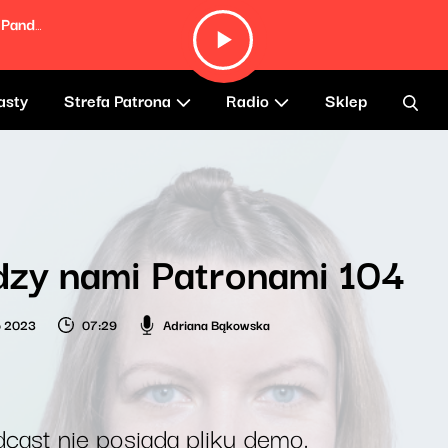
Dafodil (feat. Kelsey Lu, John Glacier & Panda Bear)
asty
Strefa Patrona
Radio
Sklep
zy nami Patronami 104
o 2023
07:29
Adriana Bąkowska
cast nie posiada pliku demo.