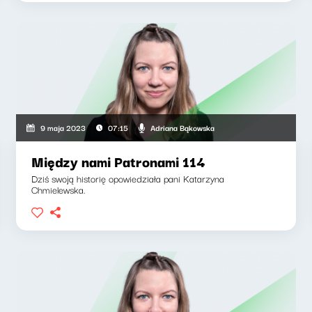
Adriana Bąkowska
9 maja 2023
07:15
Między nami Patronami 114
Dziś swoją historię opowiedziała pani Katarzyna
Chmielewska.