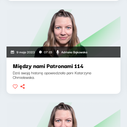
Adriana Bąkowska
9 maja 2023
07:15
Między nami Patronami 114
Dziś swoją historię opowiedziała pani Katarzyna
Chmielewska.