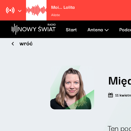
Moi... Lolita
Alizée
Start
Antena
Podc
wróć
Międ
11 kwiet
Ten pod