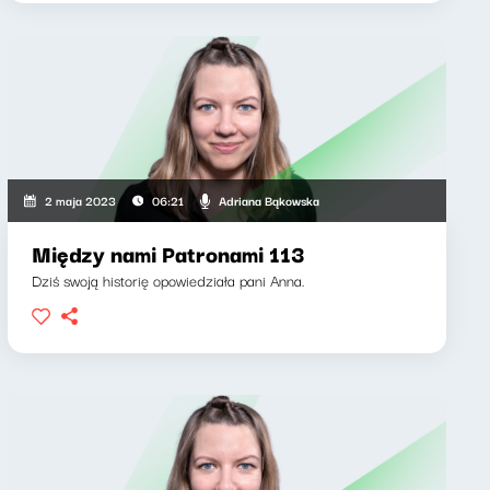
Adriana Bąkowska
2 maja 2023
06:21
Między nami Patronami 113
Dziś swoją historię opowiedziała pani Anna.