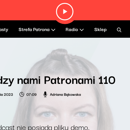
asty
Strefa Patrona
Radio
Sklep
zy nami Patronami 110
nia 2023
07:09
Adriana Bąkowska
cast nie posiada pliku demo.