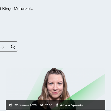
ni Kinga Matuszek.
Adriana Bąkowska
27 czerwca 2023
07:30