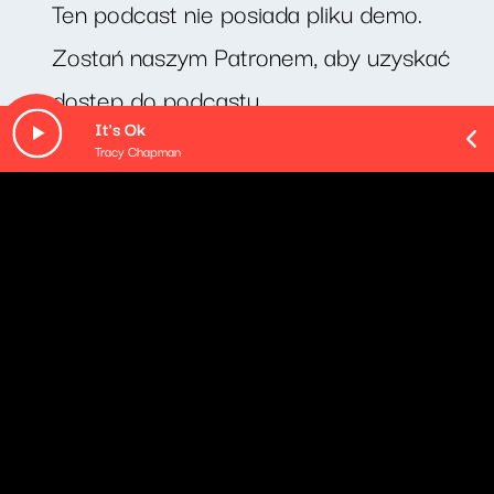
Ten podcast nie posiada pliku demo.
Zostań naszym Patronem, aby uzyskać
dostęp do podcastu.
It's Ok
Tracy Chapman
O odcinku
Dziś pan Tomasz Uszyński z Londynu opowiadał o
swojej pracy z uchodźcami.