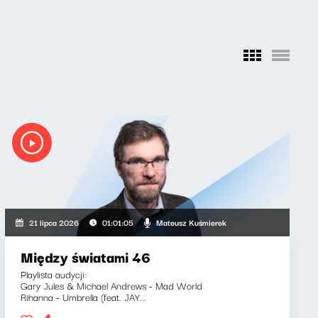
Mateusz Kuśmierek
21 lipca 2026
01:01:05
Między światami 46
Playlista audycji:
Gary Jules & Michael Andrews - Mad World
Rihanna - Umbrella (feat. JAY...