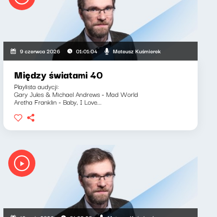
Mateusz Kuśmierek
9 czerwca 2026
01:01:04
Między światami 40
Playlista audycji:
Gary Jules & Michael Andrews - Mad World
Aretha Franklin - Baby, I Love...