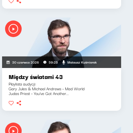
Mateusz Kuśmierek
30 czerwca 2026
59:25
Między światami 43
Playlista audycji:
Gary Jules & Michael Andrews - Mad World
Judas Priest - You've Got Another...