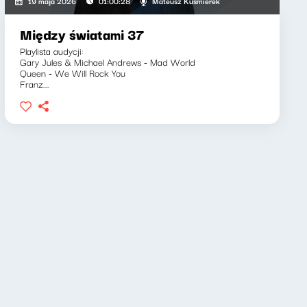
Mateusz Kuśmierek
19 maja 2026
01:00:28
Między światami 37
Playlista audycji:
Gary Jules & Michael Andrews - Mad World
Queen - We Will Rock You
Franz...