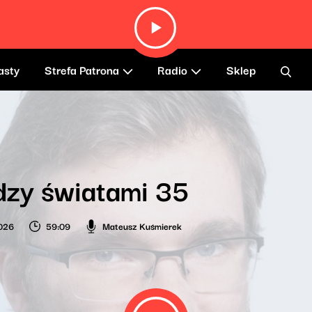
asty
Strefa Patrona
Radio
Sklep
zy światami 35
026
59:09
Mateusz Kuśmierek