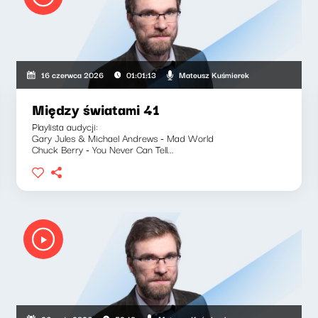
Mateusz Kuśmierek
16 czerwca 2026
01:01:13
Między światami 41
Playlista audycji:
Gary Jules & Michael Andrews - Mad World
Chuck Berry - You Never Can Tell...