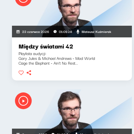
Mateusz Kuśmierek
23 czerwca 2026
01:01:28
Między światami 42
Playlista audycji:
Gary Jules & Michael Andrews - Mad World
Cage the Elephant - Ain't No Rest...