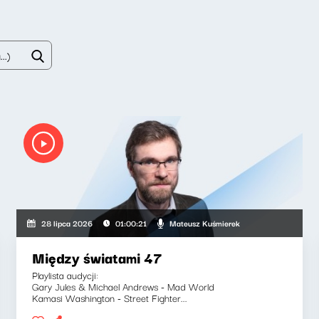
Mateusz Kuśmierek
28 lipca 2026
01:00:21
Między światami 47
Playlista audycji:
Gary Jules & Michael Andrews - Mad World
Kamasi Washington - Street Fighter...