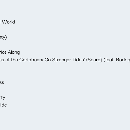
d World
ty)
iot Along
s of the Caribbean: On Stranger Tides"/Score) (feat. Rodrig
ss
rty
Ride