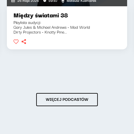
Mateusz Kuśmierek
26 maja 2026
59:10
Między światami 38
Playlista audycji:
Gary Jules & Michael Andrews - Mad World
Dirty Projectors - Knotty Pine...
WIĘCEJ PODCASTÓW