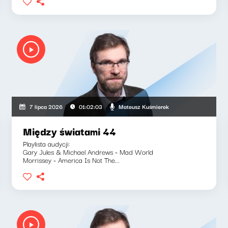
Mateusz Kuśmierek
7 lipca 2026
01:02:03
Między światami 44
Playlista audycji:
Gary Jules & Michael Andrews - Mad World
Morrissey - America Is Not The...