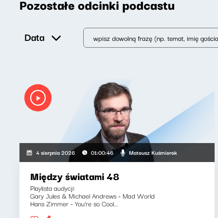
Pozostałe odcinki podcastu
Data
Mateusz Kuśmierek
4 sierpnia 2026
01:00:46
Między światami 48
Playlista audycji:
Gary Jules & Michael Andrews - Mad World
Hans Zimmer - You're so Cool...