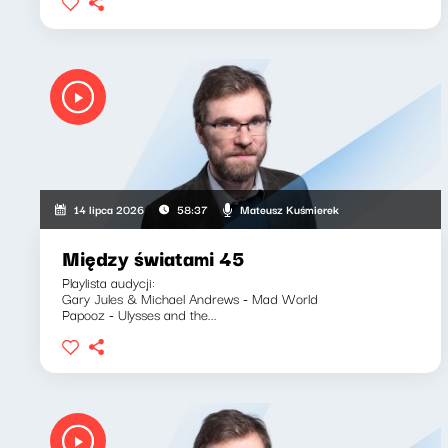
Mateusz Kuśmierek
14 lipca 2026
58:37
Między światami 45
Playlista audycji:
Gary Jules & Michael Andrews - Mad World
Papooz - Ulysses and the...