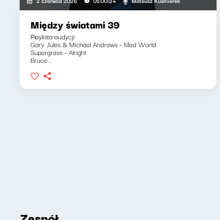
Mateusz Kuśmierek
2 czerwca 2026
01:00:24
Między światami 39
Playlista audycji:
Gary Jules & Michael Andrews - Mad World
Supergrass - Alright
Bruce...
Zespół