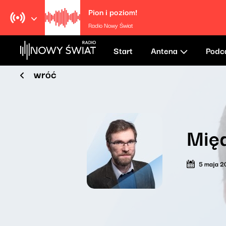
Pion i poziom!
Radio Nowy Świat
Start
Antena
Podc
wróć
Międ
5 maja 2