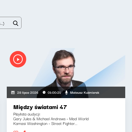
Mateusz Kuśmierek
28 lipca 2026
01:00:21
Między światami 47
Playlista audycji:
Gary Jules & Michael Andrews - Mad World
Kamasi Washington - Street Fighter...