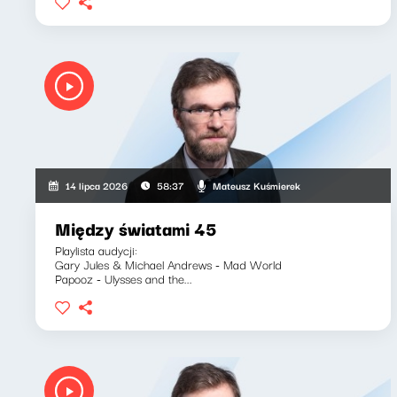
Mateusz Kuśmierek
14 lipca 2026
58:37
Między światami 45
Playlista audycji:
Gary Jules & Michael Andrews - Mad World
Papooz - Ulysses and the...