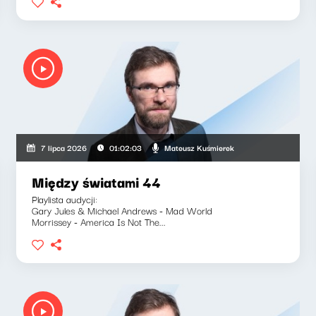
Mateusz Kuśmierek
7 lipca 2026
01:02:03
Między światami 44
Playlista audycji:
Gary Jules & Michael Andrews - Mad World
Morrissey - America Is Not The...