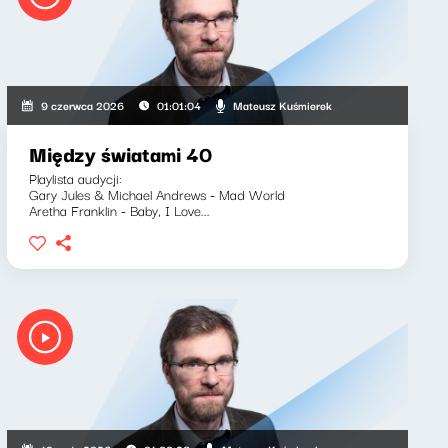
Mateusz Kuśmierek
9 czerwca 2026
01:01:04
Między światami 40
Playlista audycji:
Gary Jules & Michael Andrews - Mad World
Aretha Franklin - Baby, I Love...