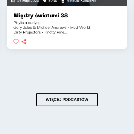
Mateusz Kuśmierek
26 maja 2026
59:10
Między światami 38
Playlista audycji:
Gary Jules & Michael Andrews - Mad World
Dirty Projectors - Knotty Pine...
WIĘCEJ PODCASTÓW