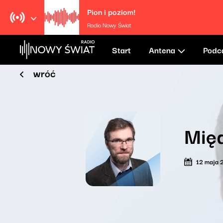
Pion i poziom!
Radio Nowy Świat
Start
Antena
Podc
wróć
Międ
12 maja 