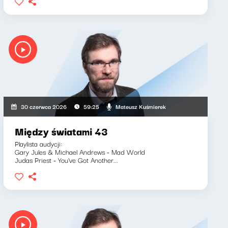
Mateusz Kuśmierek
30 czerwca 2026
59:25
Między światami 43
Playlista audycji:
Gary Jules & Michael Andrews - Mad World
Judas Priest - You've Got Another...