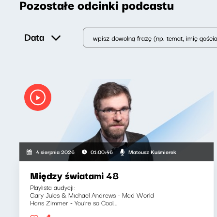
Pozostałe odcinki podcastu
Data
Mateusz Kuśmierek
4 sierpnia 2026
01:00:46
Między światami 48
Playlista audycji:
Gary Jules & Michael Andrews - Mad World
Hans Zimmer - You're so Cool...