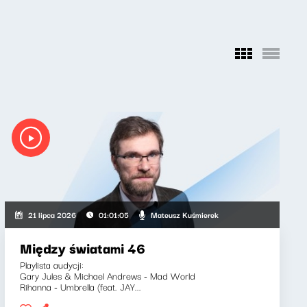
Mateusz Kuśmierek
21 lipca 2026
01:01:05
Między światami 46
Playlista audycji:
Gary Jules & Michael Andrews - Mad World
Rihanna - Umbrella (feat. JAY...