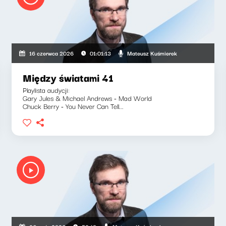
Mateusz Kuśmierek
16 czerwca 2026
01:01:13
Między światami 41
Playlista audycji:
Gary Jules & Michael Andrews - Mad World
Chuck Berry - You Never Can Tell...