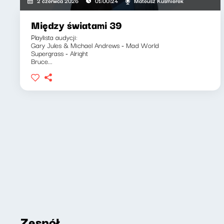
Mateusz Kuśmierek
2 czerwca 2026
01:00:24
Między światami 39
Playlista audycji:
Gary Jules & Michael Andrews - Mad World
Supergrass - Alright
Bruce...
Zespół