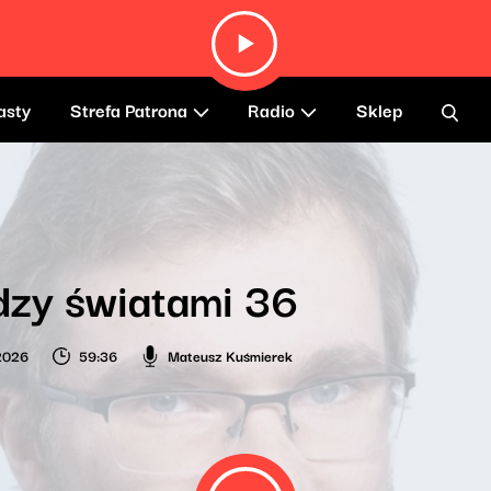
asty
Strefa Patrona
Radio
Sklep
zy światami 36
2026
59:36
Mateusz Kuśmierek