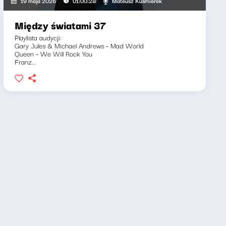
Mateusz Kuśmierek
19 maja 2026
01:00:28
Między światami 37
Playlista audycji:
Gary Jules & Michael Andrews - Mad World
Queen - We Will Rock You
Franz...