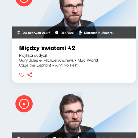
Mateusz Kuśmierek
23 czerwca 2026
01:01:28
Między światami 42
Playlista audycji:
Gary Jules & Michael Andrews - Mad World
Cage the Elephant - Ain't No Rest...