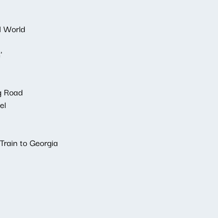
d World
'
g Road
el
Train to Georgia