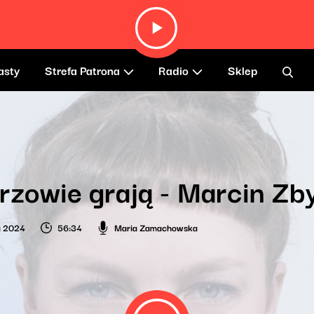
asty
Strefa Patrona
Radio
Sklep
rzowie grają - Marcin Zb
a 2024
56:34
Maria Zamachowska