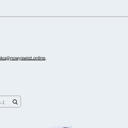
ka@nowyswiat.online
.