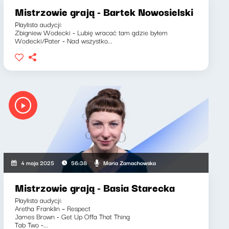
Mistrzowie grają - Bartek Nowosielski
Playlista audycji:
Zbigniew Wodecki - Lubię wracać tam gdzie byłem
Wodecki/Pater - Nad wszystko...
Maria Zamachowska
4 maja 2025
56:38
Mistrzowie grają - Basia Starecka
Playlista audycji:
Aretha Franklin – Respect
James Brown - Get Up Offa That Thing
Tab Two -...