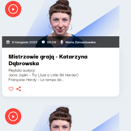
Maria Zamachowska
9 listopada 2025
56:09
Mistrzowie grają - Katarzyna
Dąbrowska
Playlista audycji:
Janis Joplin - Try (Just a Little Bit Harder)
Françoise Hardy - Le temps de...