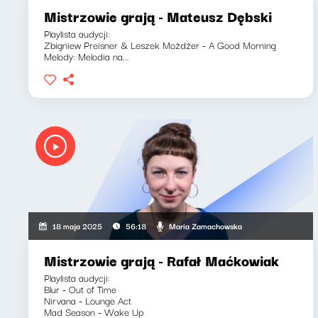
Mistrzowie grają - Mateusz Dębski
Playlista audycji:
Zbigniew Preisner & Leszek Możdżer - A Good Morning
Melody: Melodia na...
Maria Zamachowska
18 maja 2025
56:18
Mistrzowie grają - Rafał Maćkowiak
Playlista audycji:
Blur - Out of Time
Nirvana - Lounge Act
Mad Season - Wake Up