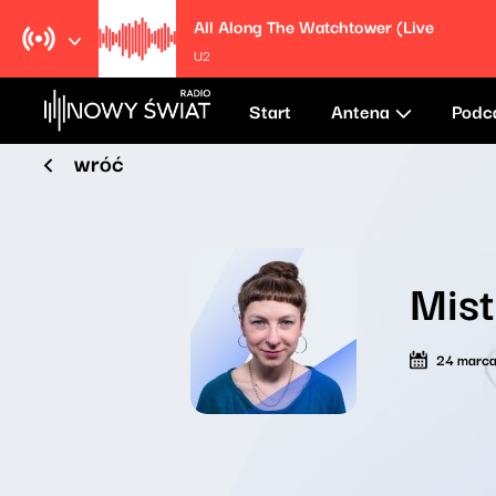
All Along The Watchtower (Live
U2
Start
Antena
Podc
wróć
Mist
24 marc