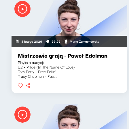
Maria Zamachowska
8 lutego 2026
56:25
Mistrzowie grają - Paweł Edelman
Playlista audycji:
U2 - Pride (In The Name Of Love)
Tom Petty - Free Fallin'
Tracy Chapman - Fast...