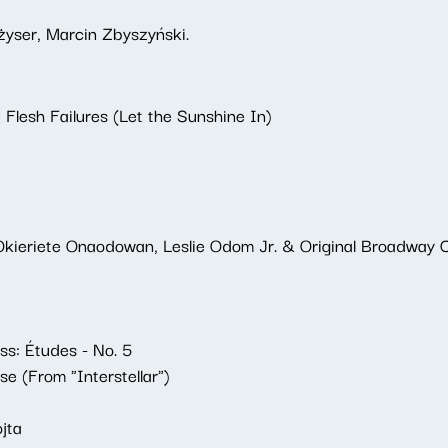
żyser, Marcin Zbyszyński.
Flesh Failures (Let the Sunshine In)
kieriete Onaodowan, Leslie Odom Jr. & Original Broadway Ca
ass: Études - No. 5
e (From "Interstellar")
jta