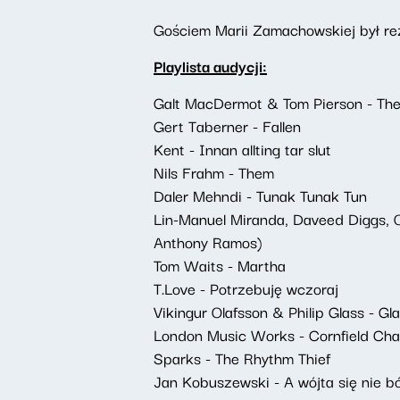
Gościem Marii Zamachowskiej był re
Playlista audycji:
Galt MacDermot & Tom Pierson - The 
Gert Taberner - Fallen
Kent - Innan allting tar slut
Nils Frahm - Them
Daler Mehndi - Tunak Tunak Tun
Lin-Manuel Miranda, Daveed Diggs, O
Anthony Ramos)
Tom Waits - Martha
T.Love - Potrzebuję wczoraj
Vikingur Olafsson & Philip Glass - Gl
London Music Works - Cornfield Chas
Sparks - The Rhythm Thief
Jan Kobuszewski - A wójta się nie bó