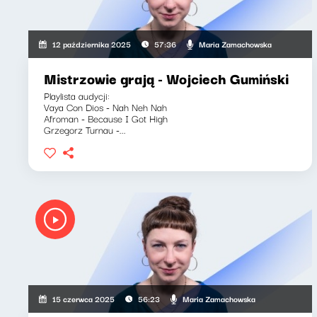
Maria Zamachowska
12 października 2025
57:36
Mistrzowie grają - Wojciech Gumiński
Playlista audycji:
Vaya Con Dios - Nah Neh Nah
Afroman - Because I Got High
Grzegorz Turnau -...
Maria Zamachowska
15 czerwca 2025
56:23