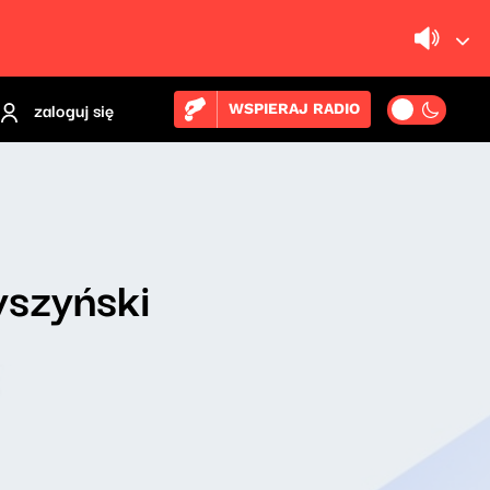
zaloguj się
WSPIERAJ RADIO
yszyński