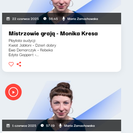
Maria Zamachowska
22 czerwca 2025
56:45
Mistrzowie grają - Monika Kresa
Playlista audycji:
Kwiat Jabłoni - Dzień dobry
Ewa Demarczyk - Rebeka
Edyta Geppert -...
Maria Zamachowska
1 czerwca 2025
57:19