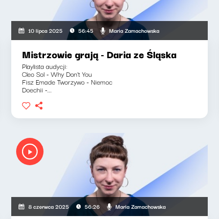
Maria Zamachowska
10 lipca 2025
56:45
Mistrzowie grają - Daria ze Śląska
Playlista audycji:
Cleo Sol - Why Don't You
Fisz Emade Tworzywo - Niemoc
Doechii -...
Maria Zamachowska
8 czerwca 2025
56:26