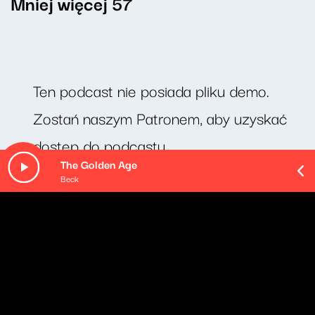
Mniej więcej 57
Ten podcast nie posiada pliku demo.
Zostań naszym Patronem, aby uzyskać
dostęp do podcastu.
The Golden Age
Beck
O odcinku