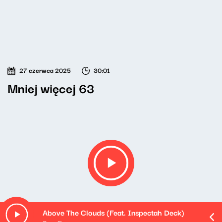
27 czerwca 2025
30:01
Mniej więcej 63
Above The Clouds (Feat. Inspectah Deck)