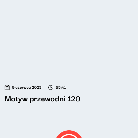
9 czerwca 2023
55:41
Motyw przewodni 120