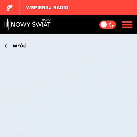
WSPIERAJ RADIO
wróć