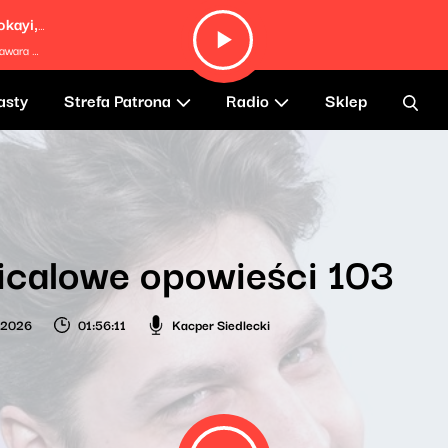
Riddim Song (feat. Brenda Navarette, Kokayi, Matthew Stevens & Morgan Guerin)
Debo Ray
asty
Strefa Patrona
Radio
Sklep
icalowe opowieści 103
o 2026
01:56:11
Kacper Siedlecki