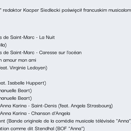
 redaktor Kacper Siedlecki poświęcił francuskim musicalo
s de Saint-Marc - La Nuit
la)
s de Saint-Marc - Caresse sur l'océan
on amour mon ami
eat. Virginie Ledoyen)
at. Isabelle Huppert)
manuelle Beart)
manuelle Beart)
nna Karina - Saint-Denis (feat. Angela Strasbourg)
Anna Karina - Chanson d'Angela
ent (Bande originale de la comédie musicale télévisée "Anna"
isation comme dit Stendhal (BOF "Anna")