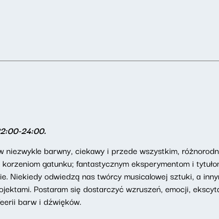
22:00-24:00.
niezwykle barwny, ciekawy i przede wszystkim, różnorodny 
e i korzeniom gatunku; fantastycznym eksperymentom i tytuł
ie. Niekiedy odwiedzą nas twórcy musicalowej sztuki, a inn
ektami. Postaram się dostarczyć wzruszeń, emocji, ekscytac
eerii barw i dźwięków.