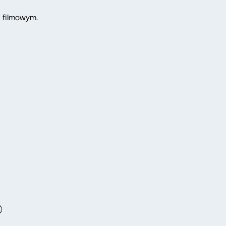
m filmowym.
)