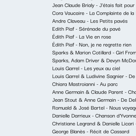
Jean Claude Brialy - J'étais fait pou
Cora Vaucaire - La Complainte de la
Andre Claveau - Les Petits pavés
Edith Piaf - Sérénade du pavé
Édith Piaf - La Vie en rose
Édith Piaf - Non, je ne regrette rien
Sparks & Marion Cotillard - Girl Fro
Sparks, Adam Driver & Devyn McDowe
Louis Garrel - Les yeux au ciel
Louis Garrel & Ludivine Sagnier - De
Chiara Mastroianni - Au parc
Anne Germain & Claude Parent - Chan
Jean Stout & Anne Germain - De Delp
Romuald & José Bartel - Nous voyageo
Danielle Darrieux - Chanson d'Yvonn
Christiane Legrand & Danielle Licari
George Blanès - Récit de Cassard