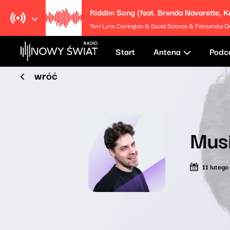
Terri Lyne Carrington & Social Science & Fatoumata Diawara & 
Start
Antena
Podc
wróć
Mus
11 luteg