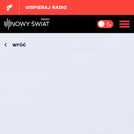
WSPIERAJ RADIO
wróć