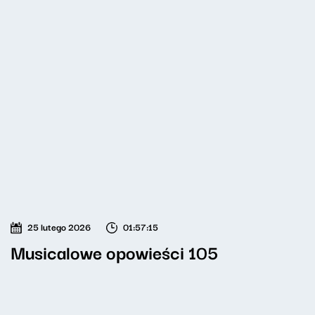
25 lutego 2026
01:57:15
Musicalowe opowieści 105