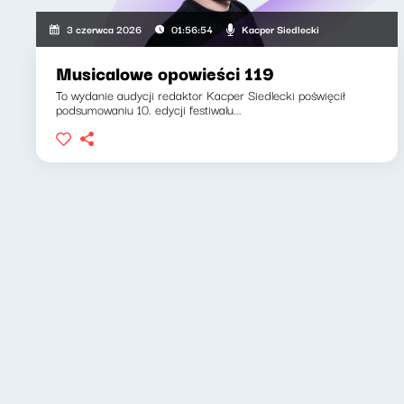
Kacper Siedlecki
3 czerwca 2026
01:56:54
Musicalowe opowieści 119
To wydanie audycji redaktor Kacper Siedlecki poświęcił
podsumowaniu 10. edycji festiwalu...