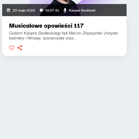
Kacper Siedlecki
20 maja 2026
01:57:31
Musicalowe opowieści 117
Gośćmi Kacpra Siedleckiego byli Marcin Zbyszyński (reżyser
teatralny i filmowy, scenarzysta oraz...