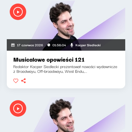
Kacper Siedlecki
17 czerwca 2026
01:56:04
Musicalowe opowieści 121
Redaktor Kacper Siedlecki prezentował nowości wydawnicze
z Broadwayu, Off-broadwayu, West Endu,...