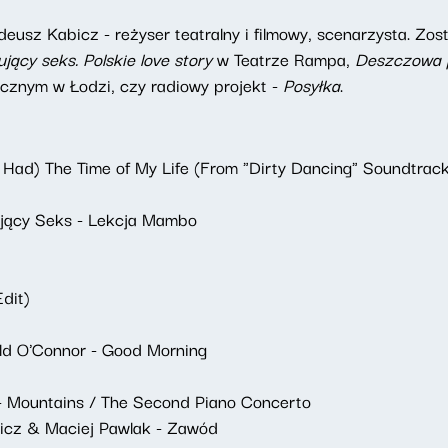
usz Kabicz - reżyser teatralny i filmowy, scenarzysta. Zos
jący seks. Polskie love story
w Teatrze Rampa,
Deszczowa 
cznym w Łodzi, czy radiowy projekt -
Posyłka
.
e Had) The Time of My Life (From "Dirty Dancing" Soundtrac
ujący Seks - Lekcja Mambo
Edit)
ld O'Connor - Good Morning
- Mountains / The Second Piano Concerto
icz & Maciej Pawlak - Zawód