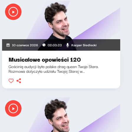
Kacper Siedlecki
10 czerwca 2026
02:03:23
Musicalowe opowieści 120
Gościnią audycji była polska drag queen Twoja Stara.
Rozmowa dotyczyła udziału Twojej Starej w...