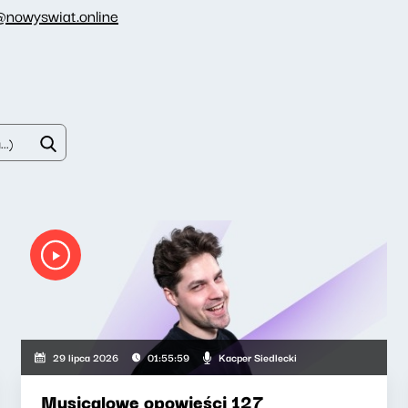
@nowyswiat.online
Kacper Siedlecki
29 lipca 2026
01:55:59
Musicalowe opowieści 127