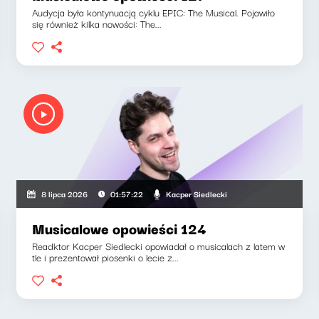
Audycja była kontynuacją cyklu EPIC: The Musical. Pojawiło
się również kilka nowości: The...
Kacper Siedlecki
8 lipca 2026
01:57:22
Musicalowe opowieści 124
Readktor Kacper Siedlecki opowiadał o musicalach z latem w
tle i prezentował piosenki o lecie z...