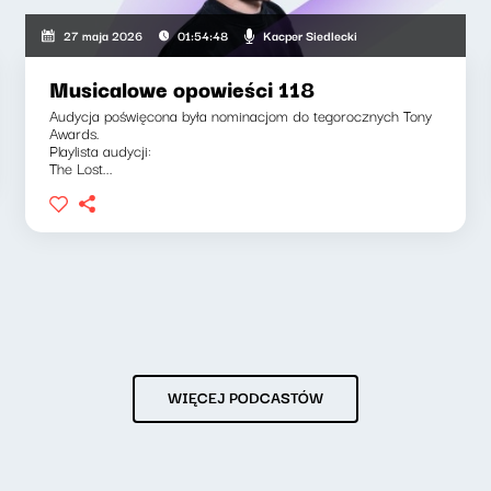
Kacper Siedlecki
27 maja 2026
01:54:48
Musicalowe opowieści 118
Audycja poświęcona była nominacjom do tegorocznych Tony
Awards.
Playlista audycji:
The Lost...
WIĘCEJ PODCASTÓW