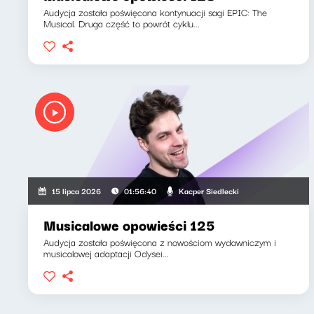
Audycja została poświęcona kontynuacji sagi EPIC: The
Musical. Druga część to powrót cyklu...
Kacper Siedlecki
15 lipca 2026
01:56:40
Musicalowe opowieści 125
Audycja została poświęcona z nowościom wydawniczym i
musicalowej adaptacji Odysei...