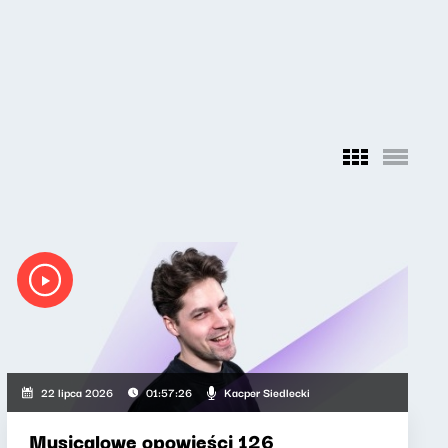
Kacper Siedlecki
22 lipca 2026
01:57:26
Musicalowe opowieści 126