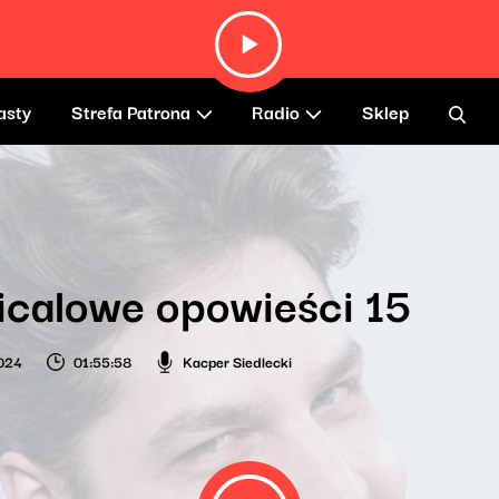
asty
Strefa Patrona
Radio
Sklep
calowe opowieści 15
024
01:55:58
Kacper Siedlecki