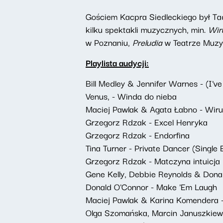
Gościem Kacpra Siedleckiego był Tade
kilku spektakli muzycznych, min.
Wiru
w Poznaniu,
Preludia
w Teatrze Muzy
Playlista audycji:
Bill Medley & Jennifer Warnes - (I'v
Venus, - Winda do nieba
Maciej Pawlak & Agata Łabno - Wir
Grzegorz Rdzak - Excel Henryka
Grzegorz Rdzak - Endorfina
Tina Turner - Private Dancer (Single 
Grzegorz Rdzak - Matczyna intuicja
Gene Kelly, Debbie Reynolds & Dona
Donald O'Connor - Make 'Em Laugh
Maciej Pawlak & Karina Komendera 
Olga Szomańska, Marcin Januszkiew