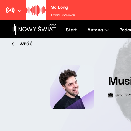
So Long
Daniel Spaleniak
Start
Antena
Podc
wróć
Musi
8 maja 2