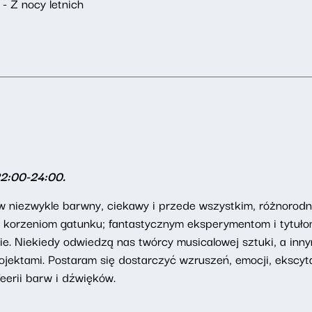
- Z nocy letnich
22:00-24:00.
niezwykle barwny, ciekawy i przede wszystkim, różnorodny 
e i korzeniom gatunku; fantastycznym eksperymentom i tytuł
ie. Niekiedy odwiedzą nas twórcy musicalowej sztuki, a inn
ektami. Postaram się dostarczyć wzruszeń, emocji, ekscytac
eerii barw i dźwięków.