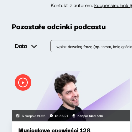
Kontakt z autorem:
kacper.siedlecki
Pozostałe odcinki podcastu
Data
Kacper Siedlecki
5 sierpnia 2026
01:56:21
Musicalowe opowieści 128