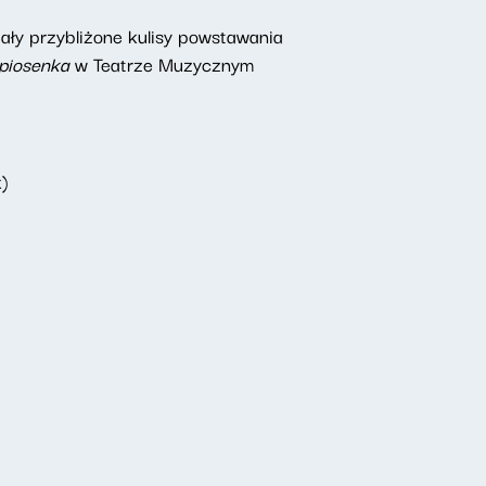
tały przybliżone kulisy powstawania
piosenka
w Teatrze Muzycznym
k)