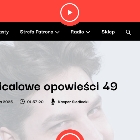
asty
Strefa Patrona
Radio
Sklep
icalowe opowieści 49
ia 2025
01:57:20
Kacper Siedlecki