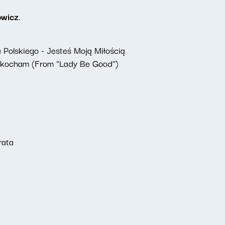
owicz
.
olskiego - Jesteś Moją Miłością
o kocham (From "Lady Be Good")
rata