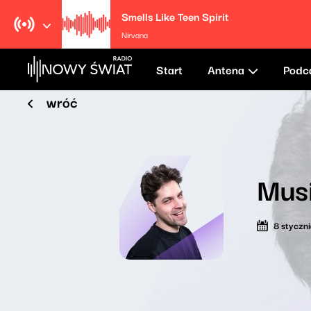
Smells Like Teen Spirit
Nirvana
Start
Antena
Podc
wróć
Mus
8 styczn