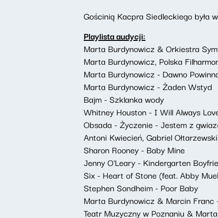
Gościnią Kacpra Siedleckiego była w
Playlista audycji:
Marta Burdynowicz & Orkiestra Symf
Marta Burdynowicz, Polska Filharmo
Marta Burdynowicz - Dawno Powinn
Marta Burdynowicz - Żaden Wstyd
Bajm - Szklanka wody
Whitney Houston - I Will Always Lov
Obsada - Życzenie - Jestem z gwiaz
Antoni Kwiecień, Gabriel Ołtarzewsk
Sharon Rooney - Baby Mine
Jenny O'Leary - Kindergarten Boyfri
Six - Heart of Stone (feat. Abby Muel
Stephen Sondheim - Poor Baby
Marta Burdynowicz & Marcin Franc -
Teatr Muzyczny w Poznaniu & Marta