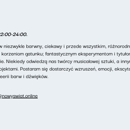
22:00-24:00.
niezwykle barwny, ciekawy i przede wszystkim, różnorodny 
e i korzeniom gatunku; fantastycznym eksperymentom i tytuł
ie. Niekiedy odwiedzą nas twórcy musicalowej sztuki, a inn
ektami. Postaram się dostarczyć wzruszeń, emocji, ekscytac
eerii barw i dźwięków.
@nowyswiat.online