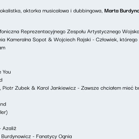
okalistka, aktorka musicalowa i dubbingowa,
Marta Burdyn
oniczna Reprezentacyjnego Zespołu Artystycznego Wojska P
nia Kameralna Sopot & Wojciech Rajski - Człowiek, któreg
am
e You
d
i, Piotr Zubek & Karol Jankiewicz - Zawsze chciałem mieć b
end
ler)
 Azaliż
 Burdynowicz - Fanatycy Ognia