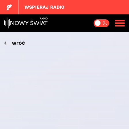
WSPIERAJ RADIO
wróć