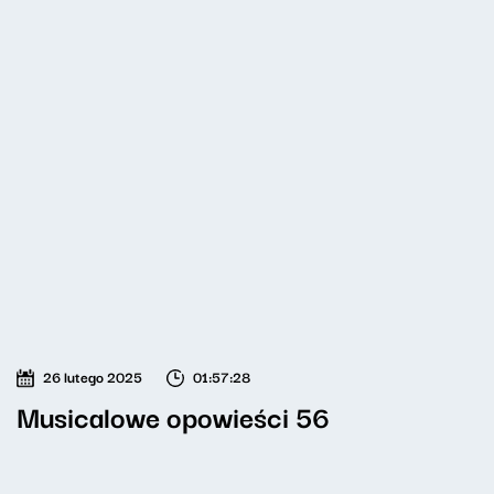
26 lutego 2025
01:57:28
Musicalowe opowieści 56