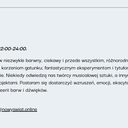
22:00-24:00.
niezwykle barwny, ciekawy i przede wszystkim, różnorodny 
e i korzeniom gatunku; fantastycznym eksperymentom i tytuł
ie. Niekiedy odwiedzą nas twórcy musicalowej sztuki, a inn
ektami. Postaram się dostarczyć wzruszeń, emocji, ekscytac
eerii barw i dźwięków.
@nowyswiat.online