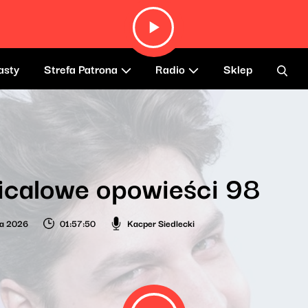
asty
Strefa Patrona
Radio
Sklep
icalowe opowieści 98
ia 2026
01:57:50
Kacper Siedlecki