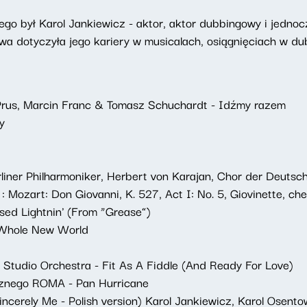
go był Karol Jankiewicz - aktor, aktor dubbingowy i jednoc
a dotyczyła jego kariery w musicalach, osiągnięciach w du
 Prus, Marcin Franc & Tomasz Schuchardt - Idźmy razem
y
erliner Philharmoniker, Herbert von Karajan, Chor der Deut
: Mozart: Don Giovanni, K. 527, Act I: No. 5, Giovinette, che
sed Lightnin' (From “Grease”)
Whole New World
Studio Orchestra - Fit As A Fiddle (And Ready For Love)
znego ROMA - Pan Hurricane
ncerely Me - Polish version) Karol Jankiewicz, Karol Osento