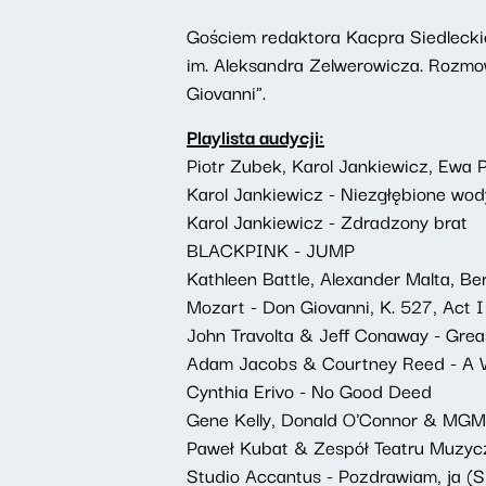
Gościem redaktora Kacpra Siedleckie
im. Aleksandra Zelwerowicza. Rozmow
Giovanni".
Playlista audycji:
Piotr Zubek, Karol Jankiewicz, Ewa
Karol Jankiewicz - Niezgłębione wod
Karol Jankiewicz - Zdradzony brat
BLACKPINK - JUMP
Kathleen Battle, Alexander Malta, B
Mozart - Don Giovanni, K. 527, Act I 
John Travolta & Jeff Conaway - Grea
Adam Jacobs & Courtney Reed - A 
Cynthia Erivo - No Good Deed
Gene Kelly, Donald O'Connor & MGM 
Paweł Kubat & Zespół Teatru Muzyc
Studio Accantus - Pozdrawiam, ja (Si