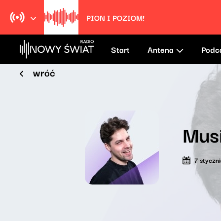
PION I POZIOM!
Start
Antena
Podc
wróć
Mus
7 styczn