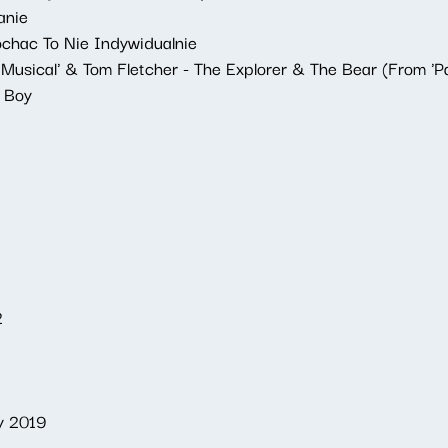
anie
chac To Nie Indywidualnie
 Musical' & Tom Fletcher - The Explorer & The Bear (From 'P
e Boy
2
y 2019