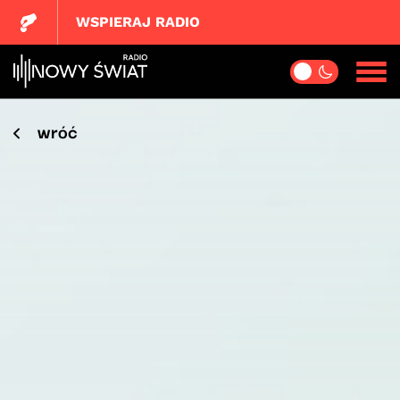
WSPIERAJ RADIO
wróć