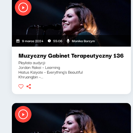
Monika Borzym
9 marca 2024
55:06
Muzyczny Gabinet Terapeutyczny 136
Playlista audycji:
Jordan Rakei - Learning
Hiatus Kaiyote - Everything's Beautiful
Khruangbin -...