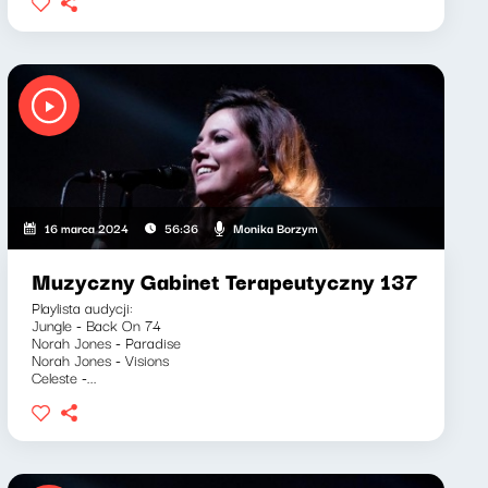
Monika Borzym
16 marca 2024
56:36
Muzyczny Gabinet Terapeutyczny 137
Playlista audycji:
Jungle - Back On 74
Norah Jones - Paradise
Norah Jones - Visions
Celeste -...