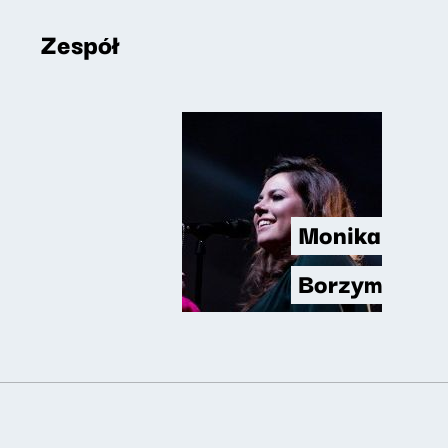
Zespół
Monika
Borzym