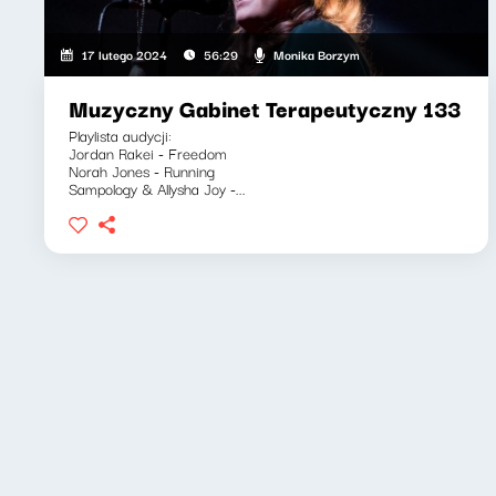
Monika Borzym
17 lutego 2024
56:29
Muzyczny Gabinet Terapeutyczny 133
Playlista audycji:
Jordan Rakei - Freedom
Norah Jones - Running
Sampology & Allysha Joy -...