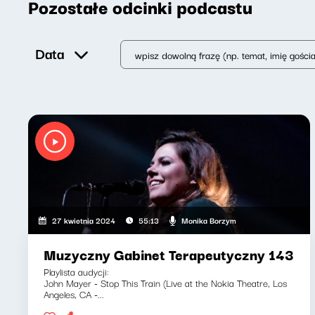
Pozostałe odcinki podcastu
Data
Monika Borzym
27 kwietnia 2024
55:13
Muzyczny Gabinet Terapeutyczny 143
Playlista audycji:
John Mayer - Stop This Train (Live at the Nokia Theatre, Los
Angeles, CA -...