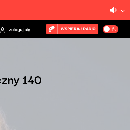
zaloguj się
WSPIERAJ RADIO
czny 140