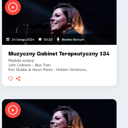
Monika Borzym
24 lutego 2024
55:23
Muzyczny Gabinet Terapeutyczny 134
Playlista audycji:
John Coltrane - Blue Train
Ken Stubbs & Aaron Parks - Hidden Variations...