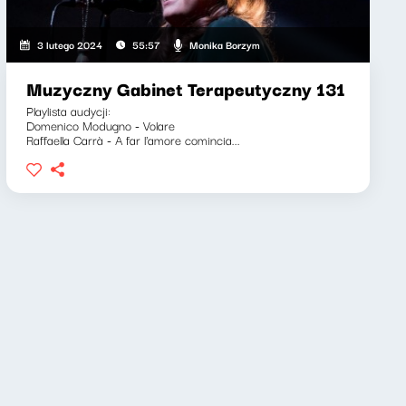
Monika Borzym
3 lutego 2024
55:57
Muzyczny Gabinet Terapeutyczny 131
Playlista audycji:
Domenico Modugno - Volare
Raffaella Carrà - A far l'amore comincia...