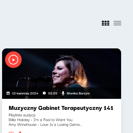
Monika Borzym
13 kwietnia 2024
55:55
Muzyczny Gabinet Terapeutyczny 141
Playlista audycji:
Billie Holiday - I'm a Fool to Want You
Amy Winehouse - Love Is a Losing Game...