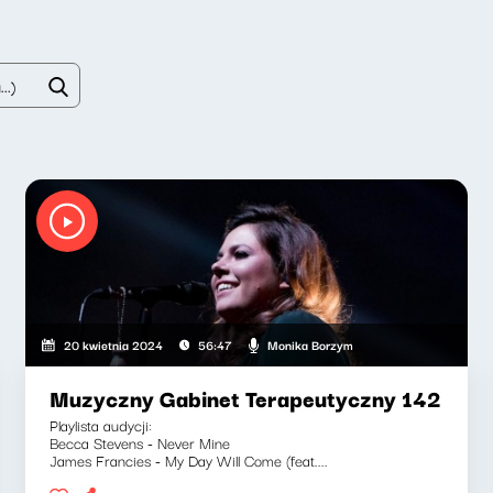
Monika Borzym
20 kwietnia 2024
56:47
Muzyczny Gabinet Terapeutyczny 142
Playlista audycji:
Becca Stevens - Never Mine
James Francies - My Day Will Come (feat....