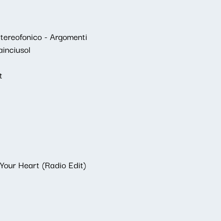
Etereofonico - Argomenti
ainciusol
t
 Your Heart (Radio Edit)