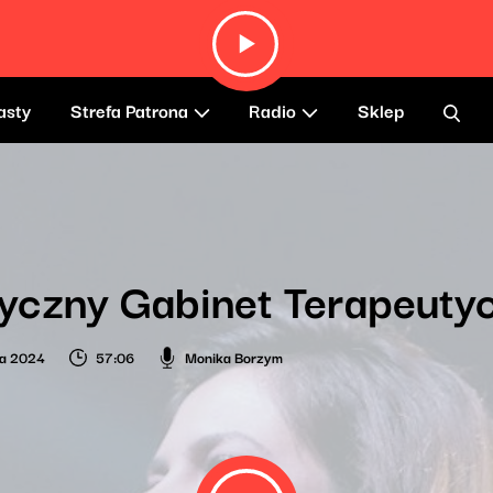
asty
Strefa Patrona
Radio
Sklep
yczny Gabinet Terapeuty
ia 2024
57:06
Monika Borzym