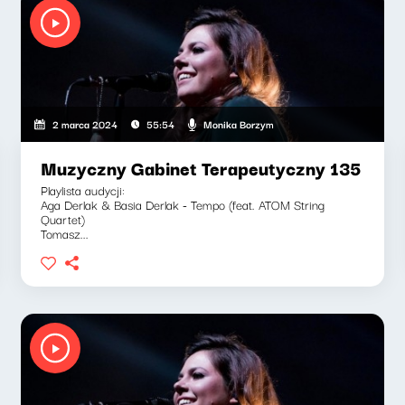
Monika Borzym
2 marca 2024
55:54
Muzyczny Gabinet Terapeutyczny 135
Playlista audycji:
Aga Derlak & Basia Derlak - Tempo (feat. ATOM String
Quartet)
Tomasz...