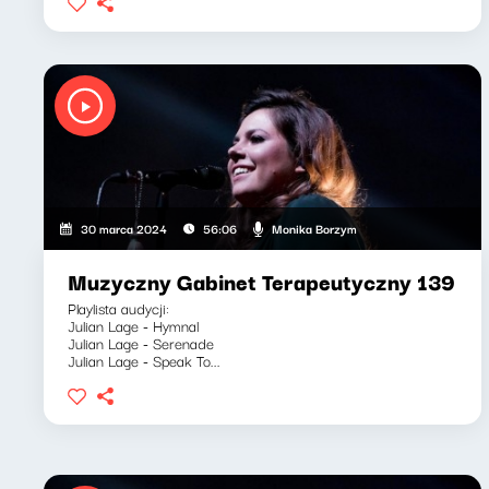
Monika Borzym
30 marca 2024
56:06
Muzyczny Gabinet Terapeutyczny 139
Playlista audycji:
Julian Lage - Hymnal
Julian Lage - Serenade
Julian Lage - Speak To...