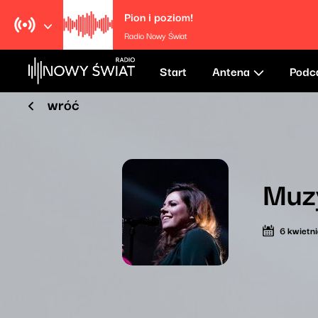
Pion i poziom!
Radio Nowy Świat
Start
Antena
Podc
wróć
Muz
6 kwietn