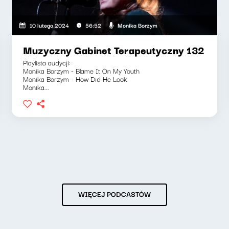
Monika Borzym
10 lutego 2024
56:52
Muzyczny Gabinet Terapeutyczny 132
Playlista audycji:
Monika Borzym - Blame It On My Youth
Monika Borzym - How Did He Look
Monika...
WIĘCEJ PODCASTÓW