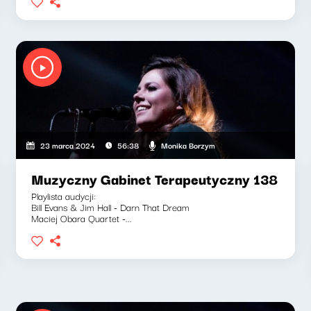
Monika Borzym
23 marca 2024
56:38
Muzyczny Gabinet Terapeutyczny 138
Playlista audycji:
Bill Evans & Jim Hall - Darn That Dream
Maciej Obara Quartet -...