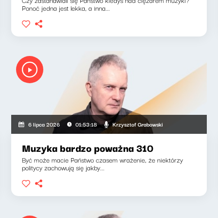
Czy zastanawiali się Państwo kiedyś nad ciężarem muzyki?
Ponoć jedna jest lekka, a inna...
Krzysztof Grabowski
6 lipca 2026
01:53:18
Muzyka bardzo poważna 310
Być może macie Państwo czasem wrażenie, że niektórzy
politycy zachowują się jakby...