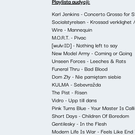
Playlista audycji:
Karl Jenkins - Concerto Grosso for Str
Socialstyrelsen - Krossad verklighet 
Wire - Mannequin
M.O.R.T. - Pivac
[wulv:ID] - Nothing left to say
New Model Army - Coming or Going
Unseen Forces - Leeches & Rats
Funeral Thru - Bad Blood
Dom Zły - Nie pamiętam siebie
KULMA - Sebevražda
The Pist - Risen
Vidro - Upp till dans
Pink Turns Blue - Your Master Is Calli
Short Days - Children Of Boredom
Gentilesky - In the Flesh
Modern Life Is War - Feels Like End