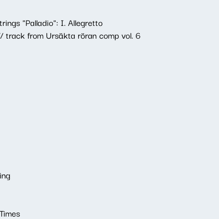
ings "Palladio": I. Allegretto
// track from Ursäkta röran comp vol. 6
ing
 Times