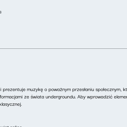
s
ji prezentuje muzykę o poważnym przesłaniu społecznym, kt
ię informacjami ze świata undergroundu. Aby wprowadzić elem
lasycznej.
iat.online
.