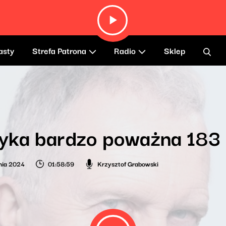
asty
Strefa Patrona
Radio
Sklep
yka bardzo poważna 183
nia 2024
01:58:59
Krzysztof Grabowski