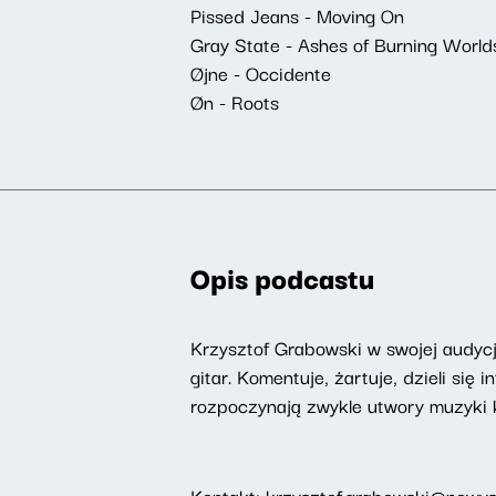
Pissed Jeans - Moving On
Gray State - Ashes of Burning World
Øjne - Occidente
Øn - Roots
Opis podcastu
Krzysztof Grabowski w swojej audyc
gitar. Komentuje, żartuje, dzieli s
rozpoczynają zwykle utwory muzyki k
Kontakt:
krzysztof.grabowski@nowysw