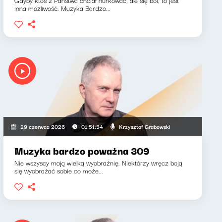
Gdyby ktoś z Państwa chciał nurkować, ale się boi, to jest
inna możliwość. Muzyka Bardzo...
Krzysztof Grabowski
29 czerwca 2026
01:51:54
Muzyka bardzo poważna 309
Nie wszyscy mają wielką wyobraźnię. Niektórzy wręcz boją
się wyobrażać sobie co może...