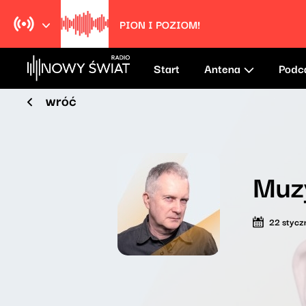
Pion i poziom!
Radio Nowy Świat
Start
Antena
Podc
wróć
Muz
22 stycz