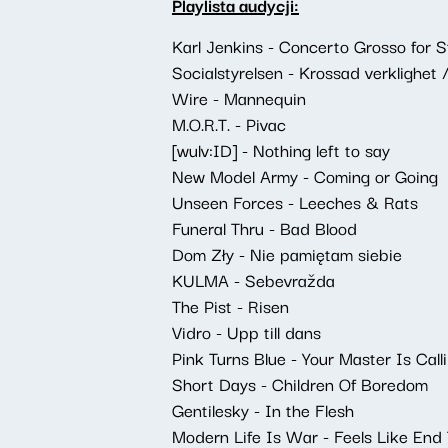
Playlista audycji:
Karl Jenkins - Concerto Grosso for Str
Socialstyrelsen - Krossad verklighet 
Wire - Mannequin
M.O.R.T. - Pivac
[wulv:ID] - Nothing left to say
New Model Army - Coming or Going
Unseen Forces - Leeches & Rats
Funeral Thru - Bad Blood
Dom Zły - Nie pamiętam siebie
KULMA - Sebevražda
The Pist - Risen
Vidro - Upp till dans
Pink Turns Blue - Your Master Is Calli
Short Days - Children Of Boredom
Gentilesky - In the Flesh
Modern Life Is War - Feels Like End