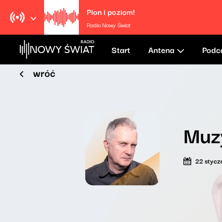
Pion i poziom!
Radio Nowy Świat
Start
Antena
Podc
wróć
Muz
22 stycz