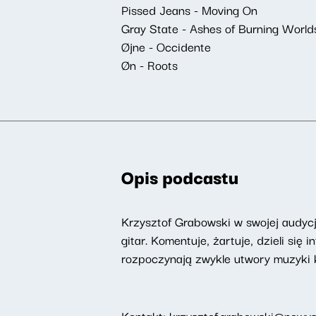
Pissed Jeans - Moving On
Gray State - Ashes of Burning World
Øjne - Occidente
Øn - Roots
Opis podcastu
Krzysztof Grabowski w swojej audyc
gitar. Komentuje, żartuje, dzieli s
rozpoczynają zwykle utwory muzyki k
Kontakt:
krzysztof.grabowski@nowysw