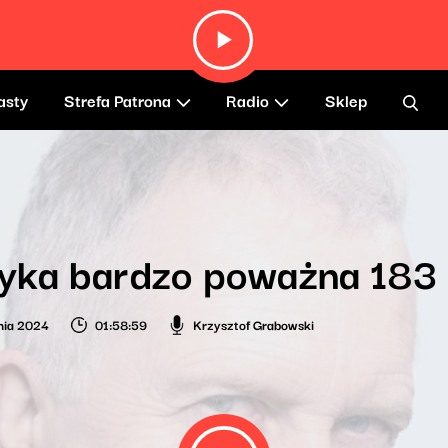
asty
Strefa Patrona
Radio
Sklep
yka bardzo poważna 183
nia 2024
01:58:59
Krzysztof Grabowski