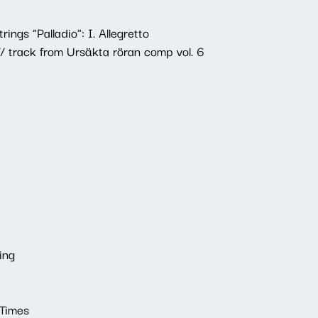
ings "Palladio": I. Allegretto
// track from Ursäkta röran comp vol. 6
ing
 Times