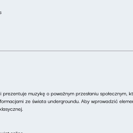
s
ji prezentuje muzykę o poważnym przesłaniu społecznym, kt
ię informacjami ze świata undergroundu. Aby wprowadzić elem
lasycznej.
iat.online
.