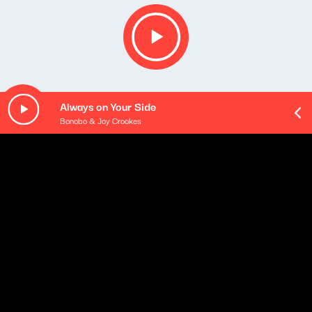
Always on Your Side
Bonobo & Joy Crookes
O odcinku
Playlista audycji:
Hannah Peel, Paraorchestra - We Are Part Mineral