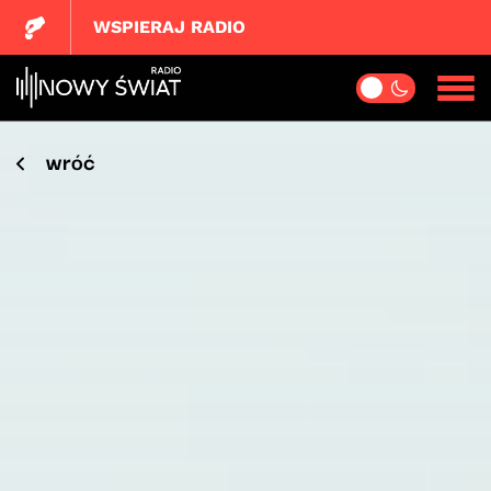
WSPIERAJ RADIO
wróć