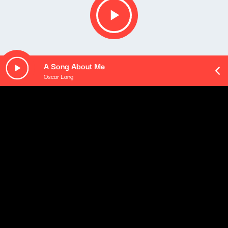
A Song About Me
Oscar Lang
O odcinku
Playlista audycji:
D/troit - The 45
Ramkot - Broken Thighs