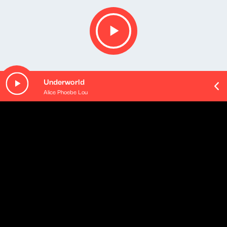
Underworld
Alice Phoebe Lou
O odcinku
Playlista audycji: