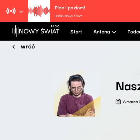
Pion i poziom!
Radio Nowy Świat
Start
Antena
Podc
wróć
Nasz
8 marca