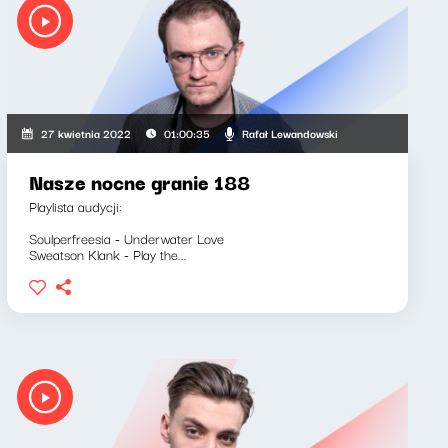
Rafał Lewandowski
27 kwietnia 2022
01:00:35
Nasze nocne granie 188
Playlista audycji:
Soulperfreesia - Underwater Love
Sweatson Klank - Play the...