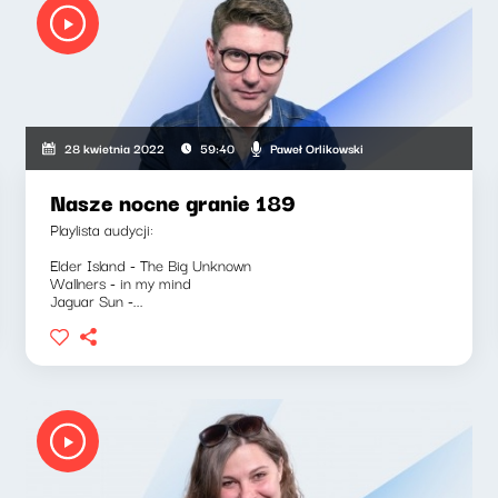
Paweł Orlikowski
28 kwietnia 2022
59:40
Nasze nocne granie 189
Playlista audycji:
Elder Island - The Big Unknown
Wallners - in my mind
Jaguar Sun -...