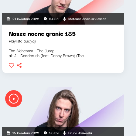
Mateusz Andruszkiewicz
21 kwietnia 2022
54:35
Nasze nocne granie 185
Playlista audycji:
The Alchemist - The Jump
alt-J - Deadcrush (feat. Danny Brown) (The...
Bruno Jasieński
15 kwietnia 2022
56:39