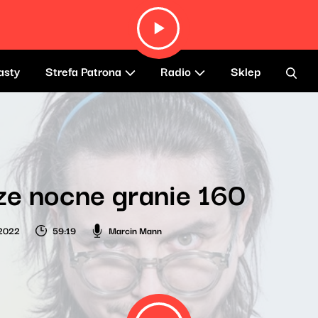
asty
Strefa Patrona
Radio
Sklep
e nocne granie 160
 2022
59:19
Marcin Mann