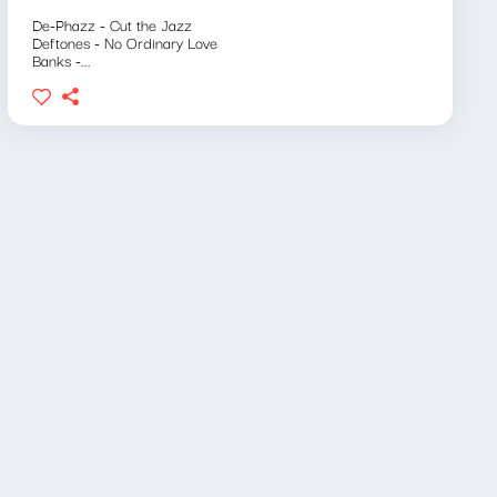
De-Phazz - Cut the Jazz
Deftones - No Ordinary Love
Banks -...