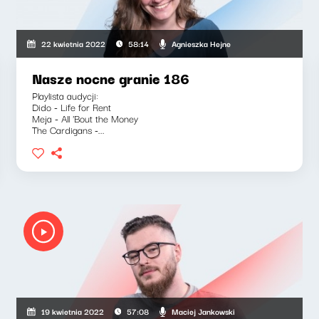
Agnieszka Hejne
22 kwietnia 2022
58:14
Nasze nocne granie 186
Playlista audycji:
Dido - Life for Rent
Meja - All 'Bout the Money
The Cardigans -...
Maciej Jankowski
19 kwietnia 2022
57:08