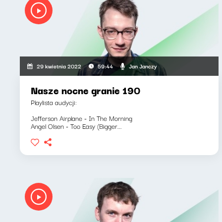
Jan Janczy
29 kwietnia 2022
59:44
Nasze nocne granie 190
Playlista audycji:
Jefferson Airplane - In The Morning
Angel Olsen - Too Easy (Bigger...