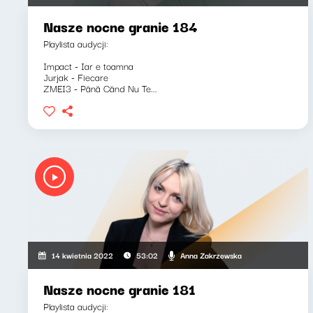
Nasze nocne granie 184
Playlista audycji:
Impact - Iar e toamna
Jurjak - Fiecare
ZMEI3 - Până Când Nu Te...
Anna Zakrzewska
14 kwietnia 2022
53:02
Nasze nocne granie 181
Playlista audycji: