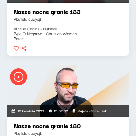
Nasze nocne granie 183
Playlista audycji:
Alice in Chains - Nutshell
Type O Negative - Christian Woman
Peter...
Kajetan Strzelczyk
13 kwietnia 2022
01:02:02
Nasze nocne granie 180
Playlista audycji: