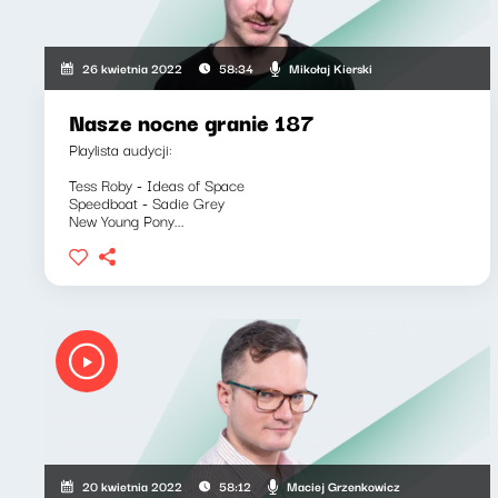
Mikołaj Kierski
26 kwietnia 2022
58:34
Nasze nocne granie 187
Playlista audycji:
Tess Roby - Ideas of Space
Speedboat - Sadie Grey
New Young Pony...
Maciej Grzenkowicz
20 kwietnia 2022
58:12