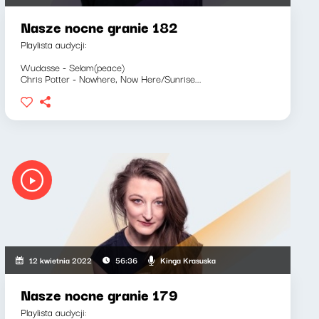
Nasze nocne granie 182
Playlista audycji:
Wudasse - Selam(peace)
Chris Potter - Nowhere, Now Here/Sunrise...
Kinga Krasuska
12 kwietnia 2022
56:36
Nasze nocne granie 179
Playlista audycji: