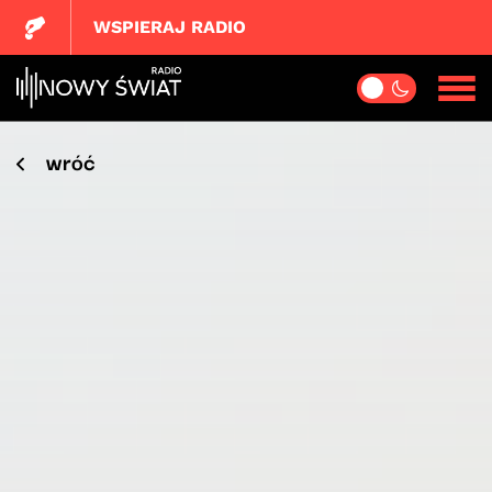
WSPIERAJ RADIO
wróć