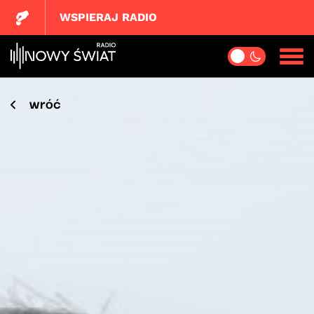
WSPIERAJ RADIO
wróć