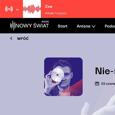
Zew
Natalia Przybysz
Start
Antena
Podc
wróć
Nie-
25 czer