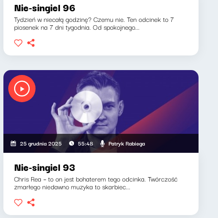
Nie-singiel 96
Tydzień w niecałą godzinę? Czemu nie. Ten odcinek to 7
piosenek na 7 dni tygodnia. Od spokojnego...
Patryk Rabiega
25 grudnia 2025
55:48
Nie-singiel 93
Chris Rea – to on jest bohaterem tego odcinka. Twórczość
zmarłego niedawno muzyka to skarbiec...