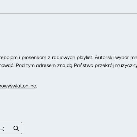
zebojom i piosenkom z radiowych playlist. Autorski wybór mn
romować. Pod tym adresem znajdą Państwo przekrój muzyczny
owyswiat.online
.