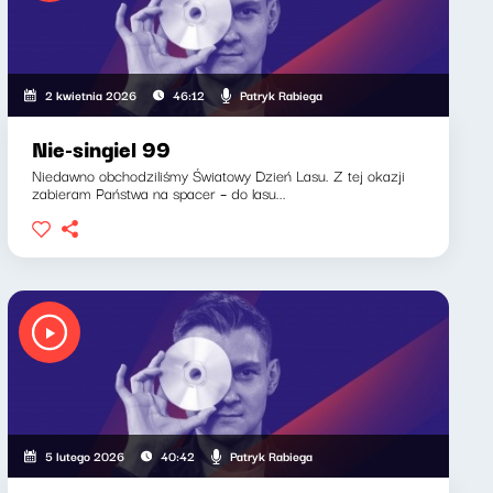
Patryk Rabiega
2 kwietnia 2026
46:12
Nie-singiel 99
Niedawno obchodziliśmy Światowy Dzień Lasu. Z tej okazji
zabieram Państwa na spacer – do lasu...
Patryk Rabiega
5 lutego 2026
40:42