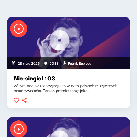
Patryk Rabiega
28 maja 2026
50:18
Nie-singiel 103
W tym odcinku tańczymy i to w rytm polskich muzycznych
nieoczywistości. Taniec potraktujemy jako...