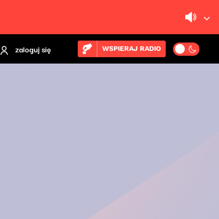
zaloguj się
WSPIERAJ RADIO