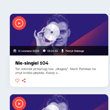
Patryk Rabiega
11 czerwca 2026
01:21:13
Nie-singiel 104
Ten odcinek przejmują tzw. „długasy”. Niech Państwa nie
zmyli krótka playlista. Każdy z...