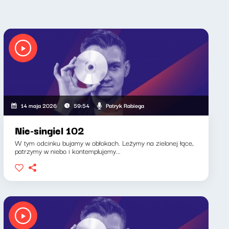
Patryk Rabiega
14 maja 2026
59:54
Nie-singiel 102
W tym odcinku bujamy w obłokach. Leżymy na zielonej łące,
patrzymy w niebo i kontemplujemy...