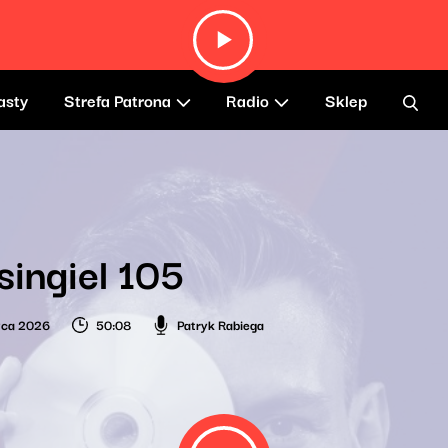
asty
Strefa Patrona
Radio
Sklep
singiel 105
wca 2026
50:08
Patryk Rabiega