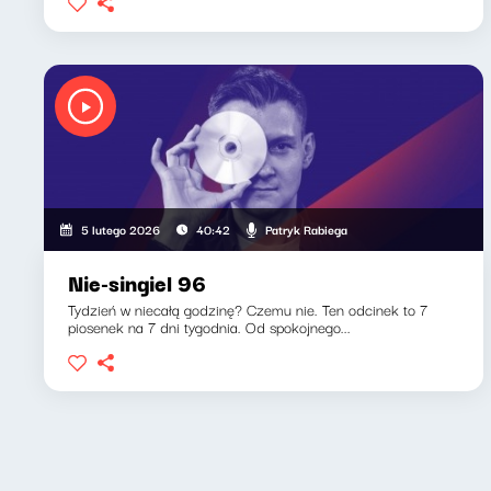
Patryk Rabiega
5 lutego 2026
40:42
Nie-singiel 96
Tydzień w niecałą godzinę? Czemu nie. Ten odcinek to 7
piosenek na 7 dni tygodnia. Od spokojnego...