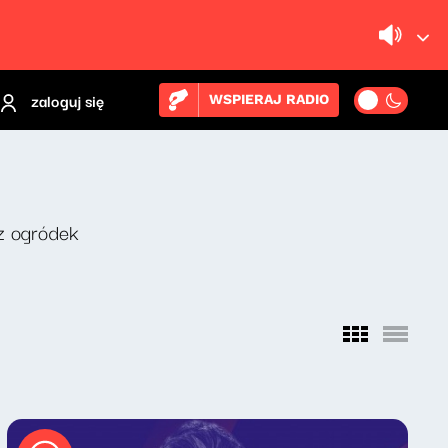
zaloguj się
WSPIERAJ RADIO
z ogródek