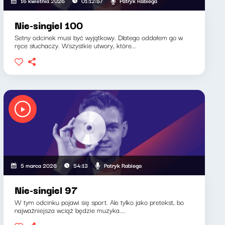
Patryk Rabiega
16 kwietnia 2026
01:12:57
Nie-singiel 100
Setny odcinek musi być wyjątkowy. Dlatego oddałem go w
ręce słuchaczy. Wszystkie utwory, które...
Patryk Rabiega
5 marca 2026
54:13
Nie-singiel 97
W tym odcinku pojawi się sport. Ale tylko jako pretekst, bo
najważniejsza wciąż będzie muzyka....