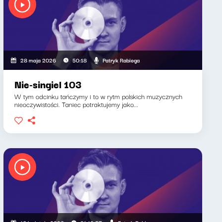
Patryk Rabiega
28 maja 2026
50:18
Nie-singiel 103
W tym odcinku tańczymy i to w rytm polskich muzycznych
nieoczywistości. Taniec potraktujemy jako...