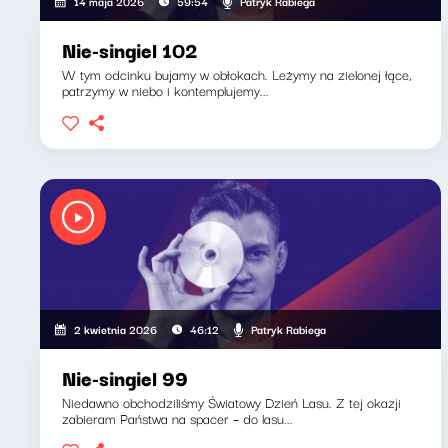
Patryk Rabiega
14 maja 2026
59:54
Nie-singiel 102
W tym odcinku bujamy w obłokach. Leżymy na zielonej łące,
patrzymy w niebo i kontemplujemy...
Patryk Rabiega
2 kwietnia 2026
46:12
Nie-singiel 99
Niedawno obchodziliśmy Światowy Dzień Lasu. Z tej okazji
zabieram Państwa na spacer – do lasu...