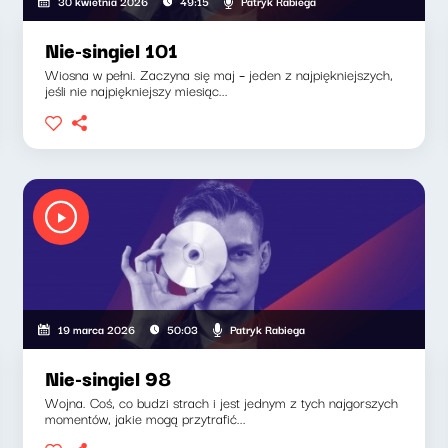
Patryk Rabiega
30 kwietnia 2026
49:15
Nie-singiel 101
Wiosna w pełni. Zaczyna się maj – jeden z najpiękniejszych,
jeśli nie najpiękniejszy miesiąc...
Patryk Rabiega
19 marca 2026
50:03
Nie-singiel 98
Wojna. Coś, co budzi strach i jest jednym z tych najgorszych
momentów, jakie mogą przytrafić...