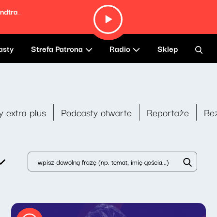
Hungry Eyes (From "Dirty Dancing" Soundtrack)
asty
Strefa Patrona
Radio
Sklep
y extra plus
Podcasty otwarte
Reportaże
Be