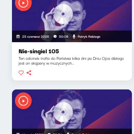
Patryk Rabiega
25 czerwca 2026
50:08
Nie-singiel 105
Ten odcinek trafia do Państwa kilka dni po Dniu Ojca dlatego
jest on skąpany w muzycznych...