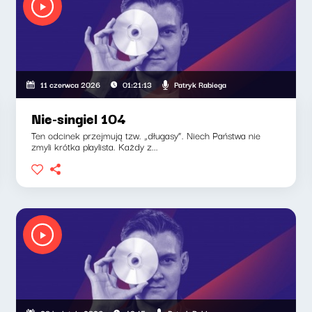
Patryk Rabiega
11 czerwca 2026
01:21:13
Nie-singiel 104
Ten odcinek przejmują tzw. „długasy”. Niech Państwa nie
zmyli krótka playlista. Każdy z...