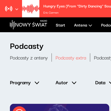
Eric Carmen
Start
Antena
Podc
Podcasty
Podcasty z anteny
Podcasty extra
Podcast
Data
Programy
Autor