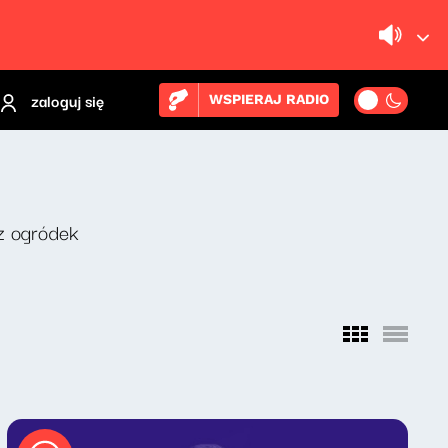
zaloguj się
WSPIERAJ RADIO
z ogródek