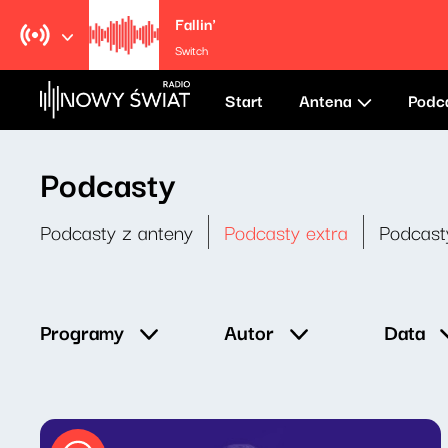
Fallin'
Switch
Start
Antena
Podc
Podcasty
Podcasty z anteny
Podcasty extra
Podcast
Data
Programy
Autor