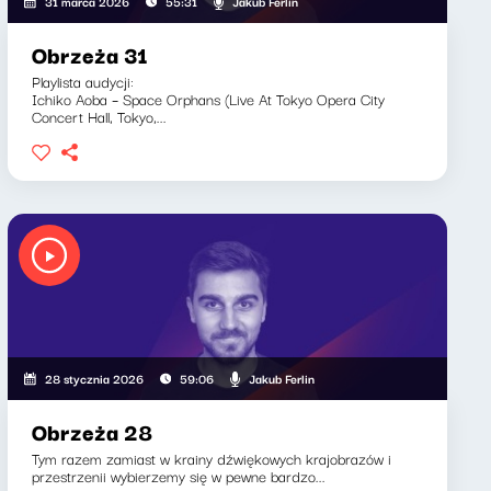
Jakub Ferlin
31 marca 2026
55:31
Obrzeża 31
Playlista audycji:
Ichiko Aoba – Space Orphans (Live At Tokyo Opera City
Concert Hall, Tokyo,...
Jakub Ferlin
28 stycznia 2026
59:06
Obrzeża 28
Tym razem zamiast w krainy dźwiękowych krajobrazów i
przestrzenii wybierzemy się w pewne bardzo...