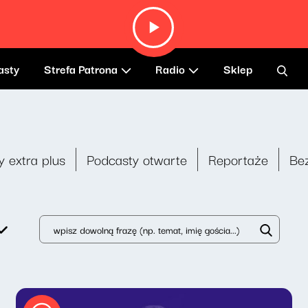
asty
Strefa Patrona
Radio
Sklep
y extra plus
Podcasty otwarte
Reportaże
Be