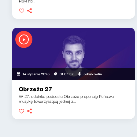
Playlista...
Jakub Ferlin
14 stycznia 2026
01:07:37
Obrzeża 27
W 27. odcinku podcastu Obrzeża proponuję Państwu
muzykę towarzyszącą jednej z...