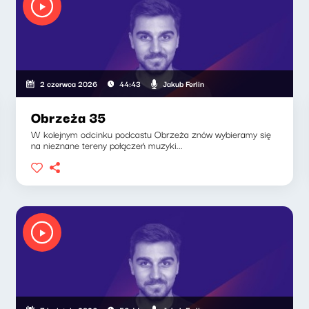
Jakub Ferlin
2 czerwca 2026
44:43
Obrzeża 35
W kolejnym odcinku podcastu Obrzeża znów wybieramy się
na nieznane tereny połączeń muzyki...