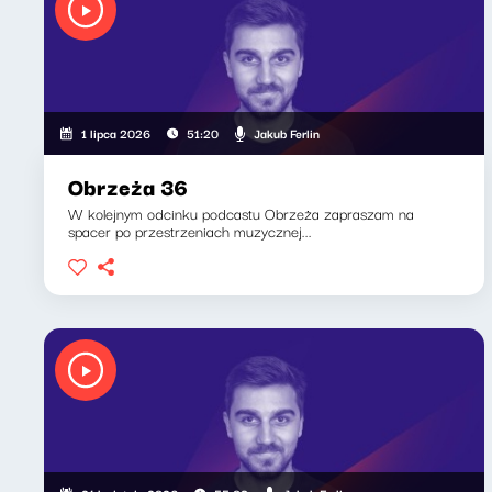
Jakub Ferlin
1 lipca 2026
51:20
Obrzeża 36
W kolejnym odcinku podcastu Obrzeża zapraszam na
spacer po przestrzeniach muzycznej...