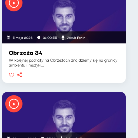
Jakub Ferlin
5 maja 2026
01:00:55
Obrzeża 34
W kolejnej podróży na Obrzeżach znajdziemy się na granicy
ambientu i muzyki...