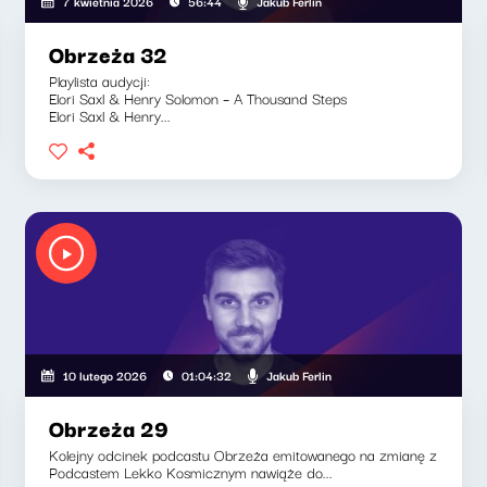
Jakub Ferlin
7 kwietnia 2026
56:44
Obrzeża 32
Playlista audycji:
Elori Saxl & Henry Solomon – A Thousand Steps
Elori Saxl & Henry...
Jakub Ferlin
10 lutego 2026
01:04:32
Obrzeża 29
Kolejny odcinek podcastu Obrzeża emitowanego na zmianę z
Podcastem Lekko Kosmicznym nawiąże do...