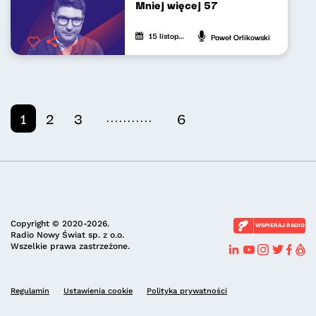
Mniej więcej 57
15 listopada 2024
Paweł Orlikowski
...........
1
2
3
6
Copyright © 2020-2026.
WSPIERAJ RADIO
Radio Nowy Świat sp. z o.o.
Wszelkie prawa zastrzeżone.
Regulamin
Ustawienia cookie
Polityka prywatności