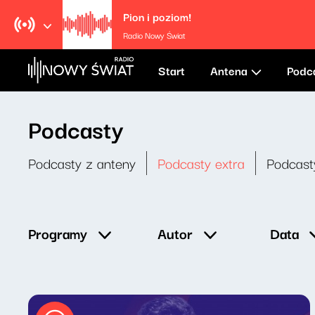
Pion i poziom!
Radio Nowy Świat
Start
Antena
Podc
Podcasty
Podcasty z anteny
Podcasty extra
Podcast
Data
Programy
Autor