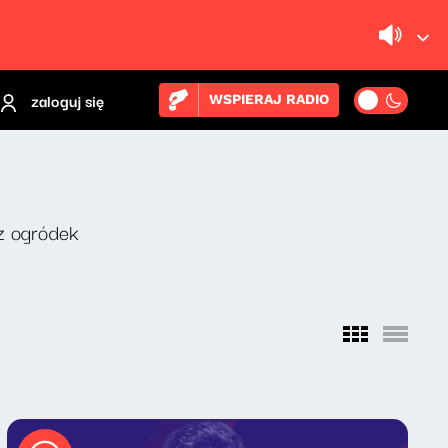
zaloguj się
WSPIERAJ RADIO
z ogródek