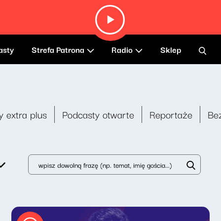
asty
Strefa Patrona
Radio
Sklep
y extra plus
Podcasty otwarte
Reportaże
Be