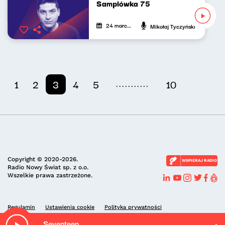
Samplówka 75
24 marca 2025
Mikołaj Tyczyński
...........
1
2
3
4
5
10
Copyright © 2020-2026.
WSPIERAJ RADIO
Radio Nowy Świat sp. z o.o.
Wszelkie prawa zastrzeżone.
Regulamin
Ustawienia cookie
Polityka prywatności
Seventeen