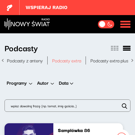
WSPIERAJ RADIO
Podcasty
Podcasty z anteny
Podcasty extra
Podcasty extra plus
Data
Programy
Autor
Samplówka 86