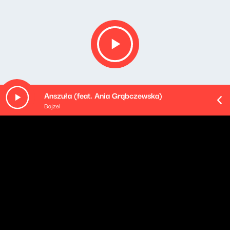
Anszuła (feat. Ania Grąbczewska)
Bajzel
Opis podcastu
[PODCAST EXTRA]