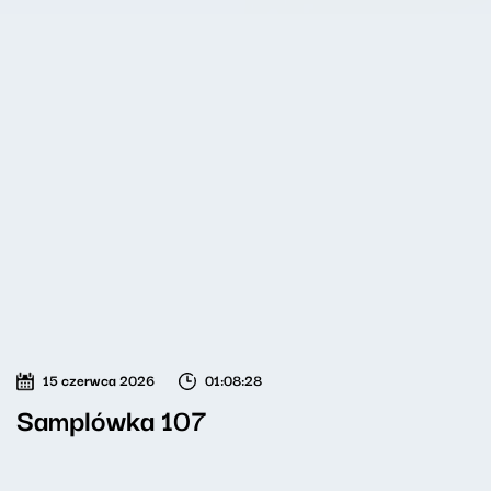
15 czerwca 2026
01:08:28
Samplówka 107