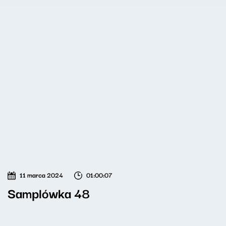
11 marca 2024
01:00:07
Samplówka 48