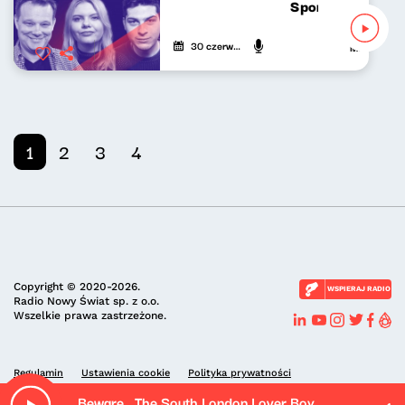
Sport do słuchan
30 czerwca 2024
Mikołaj Tycz
1
2
3
4
Copyright © 2020-2026.
WSPIERAJ RADIO
Radio Nowy Świat sp. z o.o.
Wszelkie prawa zastrzeżone.
Regulamin
Ustawienia cookie
Polityka prywatności
Beware.. The South London Lover Boy.