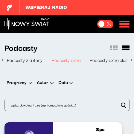
WSPIERAJ RADIO
Podcasty
Podcasty z anteny
Podcasty extra
Podcasty extra plus
Data
Programy
Autor
Sport do Słuchani