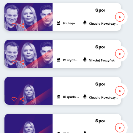
Sport do słuchan
9 lutego 2025
Klaudia Kowalczyk
Sport do słuchan
12 stycznia 2025
Mikołaj Tyczyński
Sport do słuchan
15 grudnia 2024
Klaudia Kowalczyk
Sport do słuchan