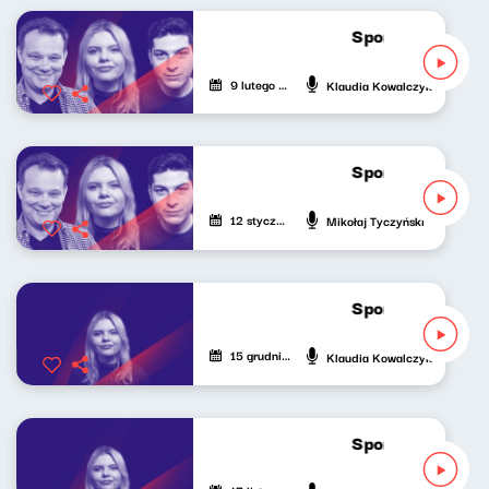
Sport do słuchan
9 lutego 2025
Klaudia Kowalczyk
Sport do słuchan
12 stycznia 2025
Mikołaj Tyczyński
Sport do słuchan
15 grudnia 2024
Klaudia Kowalczyk
Sport do słuchan