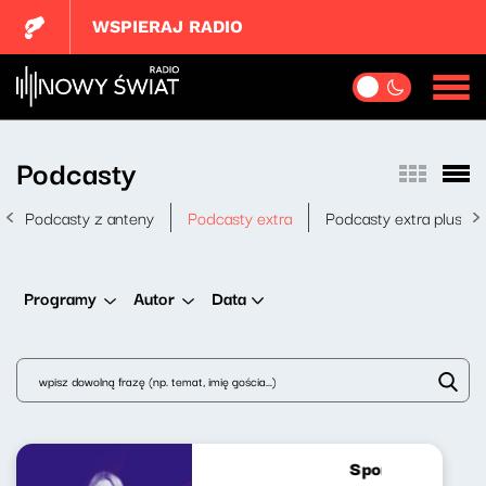
WSPIERAJ RADIO
Podcasty
Podcasty z anteny
Podcasty extra
Podcasty extra plus
Data
Programy
Autor
Sport do Słuchani