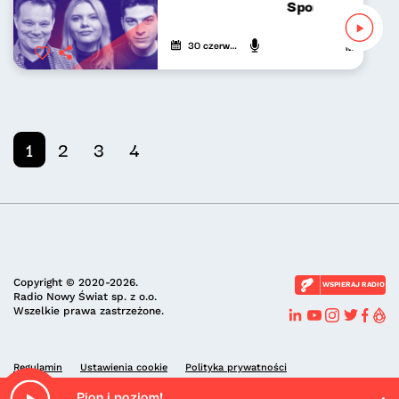
Sport do słuchan
30 czerwca 2024
Mikołaj Tyc
1
2
3
4
Copyright © 2020-2026.
WSPIERAJ RADIO
Radio Nowy Świat sp. z o.o.
Wszelkie prawa zastrzeżone.
Regulamin
Ustawienia cookie
Polityka prywatności
Pion i poziom!