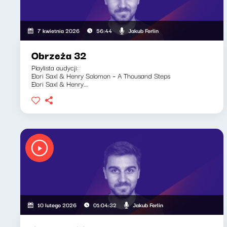
Jakub Ferlin
7 kwietnia 2026
56:44
Obrzeża 32
Playlista audycji:
Elori Saxl & Henry Solomon – A Thousand Steps
Elori Saxl & Henry...
Jakub Ferlin
10 lutego 2026
01:04:32