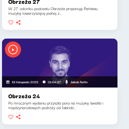
Obrzeża 27
W 27. odcinku podcastu Obrzeża proponuję Państwu
muzykę towarzyszącą jednej z...
Jakub Ferlin
18 listopada 2025
01:04:37
Obrzeża 24
Po mrocznym wydaniu przyszła pora na muzykę światła i
międzynarodowych podróży od Islandii...