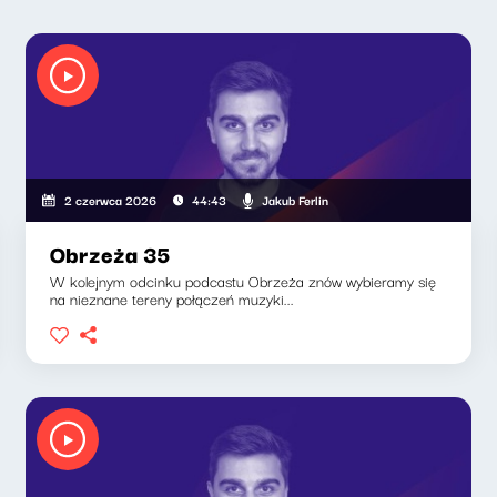
Jakub Ferlin
2 czerwca 2026
44:43
Obrzeża 35
W kolejnym odcinku podcastu Obrzeża znów wybieramy się
na nieznane tereny połączeń muzyki...