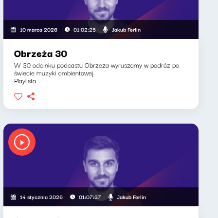
Jakub Ferlin
10 marca 2026
01:02:25
Obrzeża 30
W 30 odcinku podcastu Obrzeża wyruszamy w podróż po
świecie muzyki ambientowej
Playlista...
Jakub Ferlin
14 stycznia 2026
01:07:37