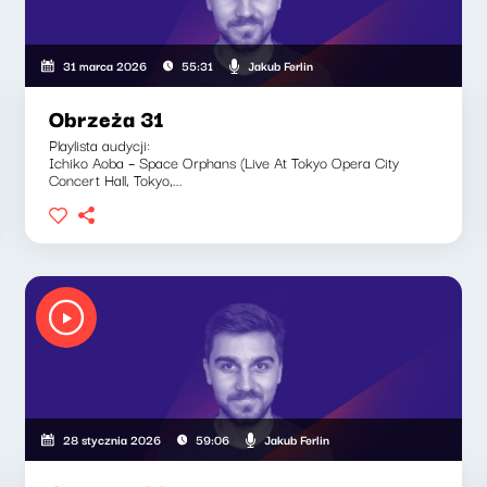
Jakub Ferlin
31 marca 2026
55:31
Obrzeża 31
Playlista audycji:
Ichiko Aoba – Space Orphans (Live At Tokyo Opera City
Concert Hall, Tokyo,...
Jakub Ferlin
28 stycznia 2026
59:06