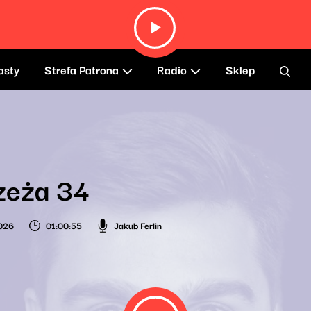
asty
Strefa Patrona
Radio
Sklep
zeża 34
026
01:00:55
Jakub Ferlin