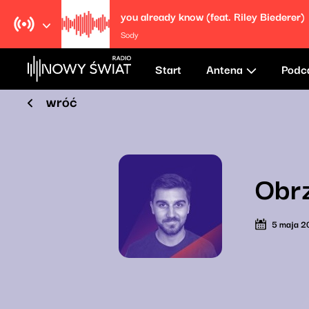
you already know (feat. Riley Biederer)
Sody
Start
Antena
Podc
wróć
Obr
5 maja 2