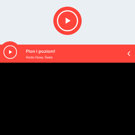
Pion i poziom!
Radio Nowy Świat
O odcinku
Playlista audycji:
J. Cole - Intro