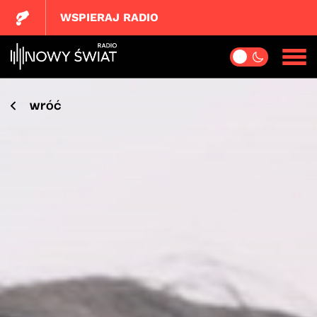
WSPIERAJ RADIO
wróć