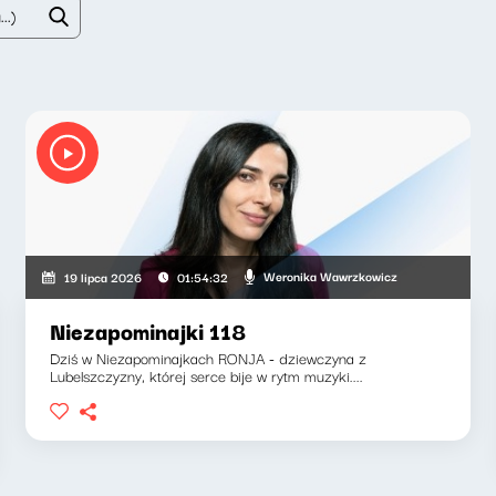
Weronika Wawrzkowicz
19 lipca 2026
01:54:32
Niezapominajki 118
Dziś w Niezapominajkach RONJA - dziewczyna z
Lubelszczyzny, której serce bije w rytm muzyki....