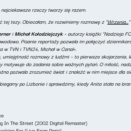
e najciekawsze rzeczy tworzy się razem.
 tej tezy. Obiecałam, że rozwiniemy rozmowę z "
Wrzenia...
"
erner
i
Michał Kołodziejczyk
– autorzy książki "Nadzieja FC
awodowo. Pisanie reportaży pozwala im połączyć dziennikarsk
ta w TVN i TVN24, Michał w Canal+.
, umiejętność rozmowy z ludźmi – to pierwsze skojarzenia, 
y motywuje do zadania sobie ważnych pytań. O miłość, nadzi
żna pozwala zrozumieć świat i znaleźć w nim miejsce dla si
biegamy po Lizbonie i sprawdzimy, kiedy Anita stała na bra
ce
 In The Street (2002 Digital Remaster)
Looking For (Live From Paris)