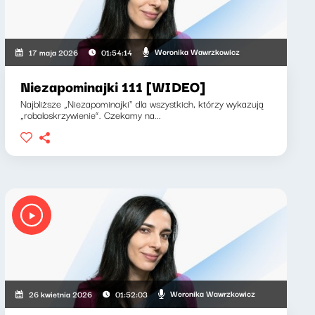
Weronika Wawrzkowicz
17 maja 2026
01:54:14
Niezapominajki 111 [WIDEO]
Najbliższe „Niezapominajki" dla wszystkich, którzy wykazują
„robaloskrzywienie”. Czekamy na...
Weronika Wawrzkowicz
26 kwietnia 2026
01:52:03