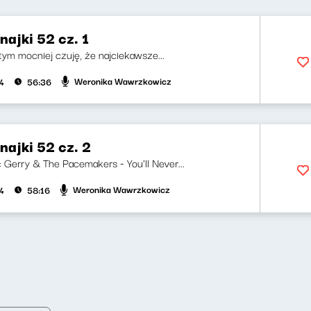
ajki 52 cz. 1
 tym mocniej czuję, że najciekawsze...
Weronika Wawrzkowicz
4
56:36
ajki 52 cz. 2
i: Gerry & The Pacemakers - You'll Never...
Weronika Wawrzkowicz
4
58:16