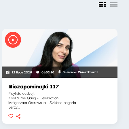
Weronika Wawrzkowicz
12 lipca 2026
01:53:16
Niezapominajki 117
Playlista audycji:
Kool & the Gang - Celebration
Małgorzata Ostrowska - Szklana pogoda
Jerzy...