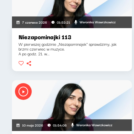
Weronika Wawrzkowicz
7 czerwca 2026
01:53:21
Niezapominajki 113
W pierwszej godzinie „Niezapominajek" sprawdzimy, jak
brzmi czerwiec w muzyce.
A po godz. 21. w...
Weronika Wawrzkowicz
10 maja 2026
01:54:06