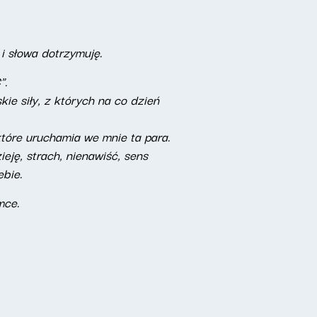
 i słowa dotrzymuję.
".
ie siły, z których na co dzień
które uruchamia we mnie ta para.
eję, strach, nienawiść, sens
ebie.
mce.