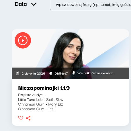
Data
Weronika Wawrzkowicz
2 sierpnia 2026
01:54:47
Niezapominajki 119
Playlista audycji:
Little Tune Lab - Sloth Slow
Cinnamon Gum - Mary Liz
Cinnamon Gum - It's...