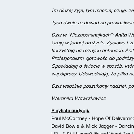
Im dłużej żyję, tym mocniej czuję, ż
Tych dwoje to dowód na prawdziwość
Dziś w "Niezapominajkach":
Anita W
Grają w jednej drużynie. Życiowo i z
korzystają na różnych antenach. Ani
Profesjonalizm, gotowość do podróży
Opowiadają o świecie w sposób, któr
współpracy. Udowodniają, że piłka no
Dziś wspólnie poszukamy nadziei, po
Weronika Wawrzkowicz
Playlista audycji:
Paul McCartney - Hope Of Deliveran
David Bowie & Mick Jagger - Dancing
U2 - I Still Haven't Found What I'm 