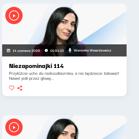
Weronika Wawrzkowicz
14 czerwca 2026
01:54:10
Niezapominajki 114
Przyłóżcie ucho do radioodbiornika, a nie będziecie żałować!
Nawet jeśli przez głowę...