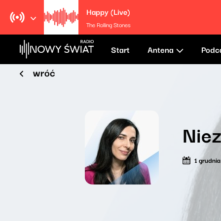
Happy (Live)
The Rolling Stones
Start
Antena
Podc
wróć
Niez
1 grudni