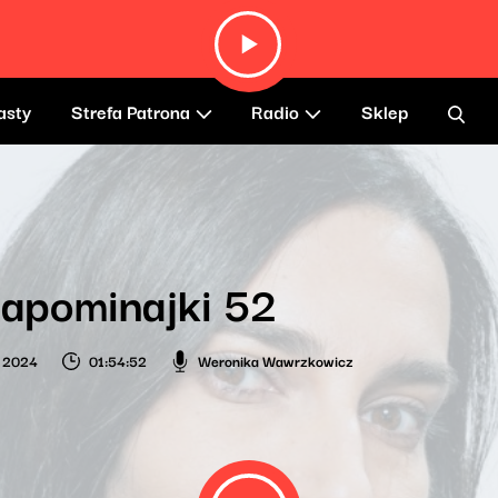
asty
Strefa Patrona
Radio
Sklep
apominajki 52
a 2024
01:54:52
Weronika Wawrzkowicz