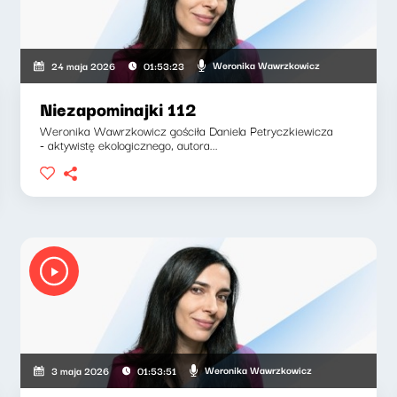
Weronika Wawrzkowicz
24 maja 2026
01:53:23
Niezapominajki 112
Weronika Wawrzkowicz gościła Daniela Petryczkiewicza
- aktywistę ekologicznego, autora...
Weronika Wawrzkowicz
3 maja 2026
01:53:51