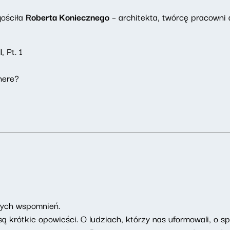
ościła
Roberta Koniecznego
– architekta, twórcę pracowni
, Pt. 1
here?
brych wspomnień.
ą krótkie opowieści. O ludziach, którzy nas uformowali, o s