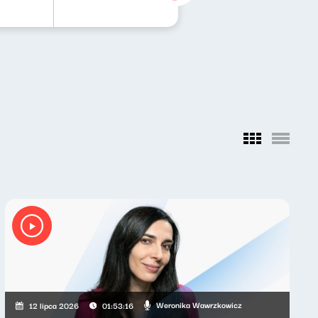
Weronika Wawrzkowicz
12 lipca 2026
01:53:16