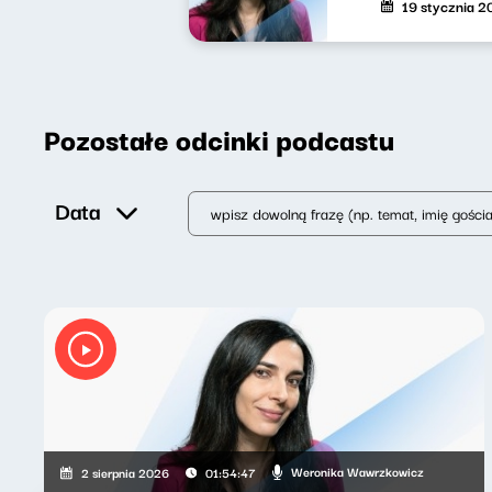
19 stycznia 
Pozostałe odcinki podcastu
Data
Weronika Wawrzkowicz
2 sierpnia 2026
01:54:47