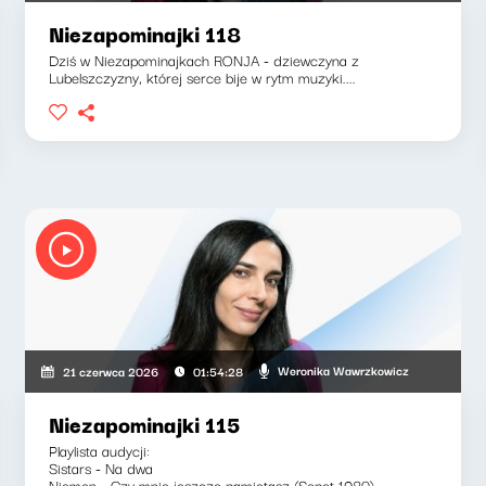
Niezapominajki 118
Dziś w Niezapominajkach RONJA - dziewczyna z
Lubelszczyzny, której serce bije w rytm muzyki....
Weronika Wawrzkowicz
21 czerwca 2026
01:54:28
Niezapominajki 115
Playlista audycji:
Sistars - Na dwa
Niemen - Czy mnie jeszcze pamiętasz (Sopot 1980)