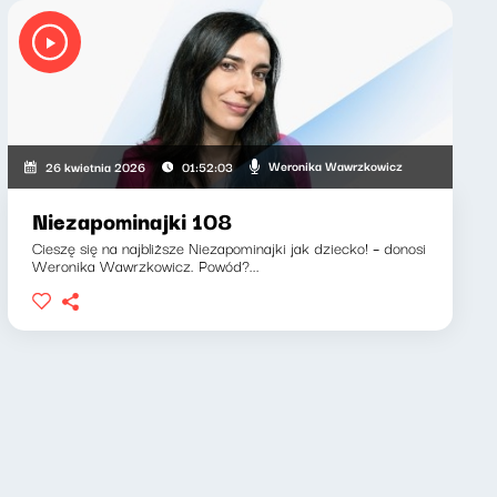
Weronika Wawrzkowicz
26 kwietnia 2026
01:52:03
Niezapominajki 108
Cieszę się na najbliższe Niezapominajki jak dziecko! – donosi
Weronika Wawrzkowicz. Powód?...