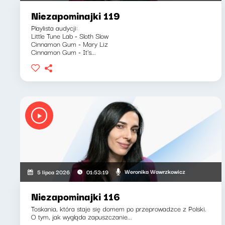
Niezapominajki 119
Playlista audycji:
Little Tune Lab - Sloth Slow
Cinnamon Gum - Mary Liz
Cinnamon Gum - It's...
Weronika Wawrzkowicz
5 lipca 2026
01:53:19
Niezapominajki 116
Toskania, która staje się domem po przeprowadzce z Polski.
O tym, jak wygląda zapuszczanie...