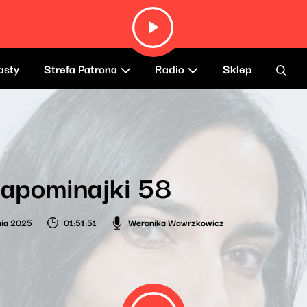
asty
Strefa Patrona
Radio
Sklep
apominajki 58
nia 2025
01:51:51
Weronika Wawrzkowicz