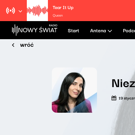
Tear It Up
Queen
Start
Antena
Podc
wróć
Niez
19 stycz