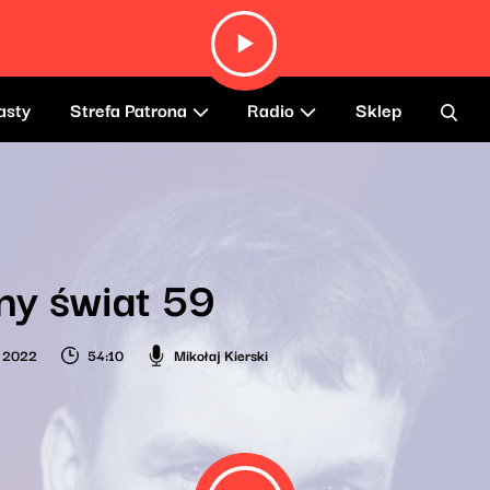
asty
Strefa Patrona
Radio
Sklep
ny świat 59
a 2022
54:10
Mikołaj Kierski