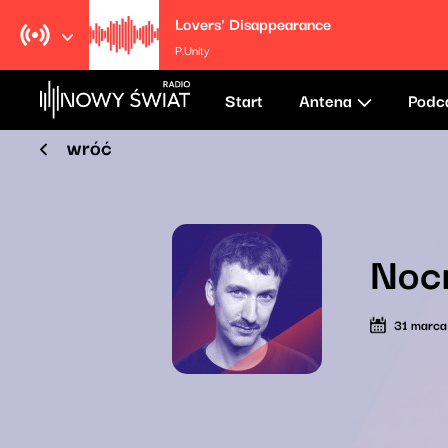
Lovers' Disappearance
P.Unity
Start
Antena
Podc
wróć
Noc
31 marc