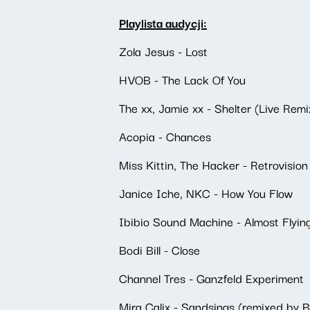
Playlista audycji:
Zola Jesus - Lost
HVOB - The Lack Of You
The xx, Jamie xx - Shelter (Live Rem
Acopia - Chances
Miss Kittin, The Hacker - Retrovision
Janice Iche, NKC - How You Flow
Ibibio Sound Machine - Almost Flyin
Bodi Bill - Close
Channel Tres - Ganzfeld Experiment
Mira Calix - Sandsings (remixed by 