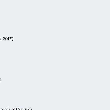
ix 2017)
g
Boards of Canada)