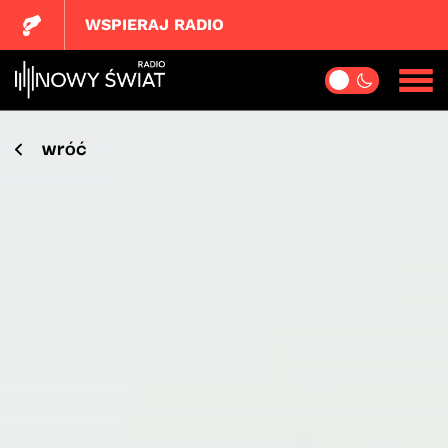
WSPIERAJ RADIO
wróć