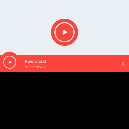
Rivers End
Nectar Woode
Opis podcastu