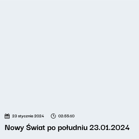
23 stycznia 2024
02:55:10
Nowy Świat po południu 23.01.2024