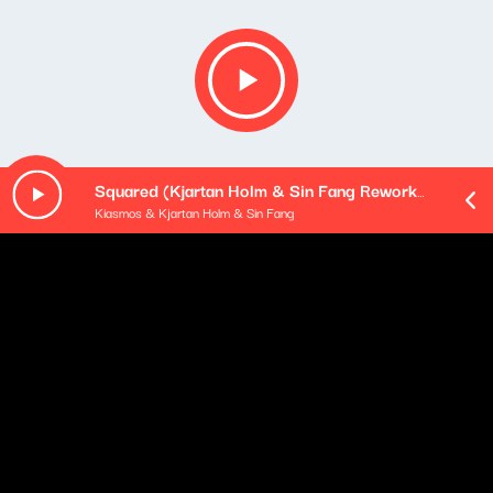
Squared (Kjartan Holm & Sin Fang Rework) (feat. Ólafur Arnalds & Janus Rasmussen)
Kiasmos & Kjartan Holm & Sin Fang
Opis podcastu
Podsumowanie najważniejszych wydarzeń mijającego
dnia - podane w najbardziej przyswajalnej formie, na