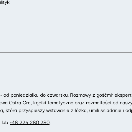
lityk
- od poniedziałku do czwartku. Rozmowy z gośćmi: eksperta
towa Ostra Gra, kąciki tematyczne oraz rozmaitości od nasz
 która przyspieszy wstawanie z łóżka, umili śniadanie i odp
e
lub
+48 224 280 280
.