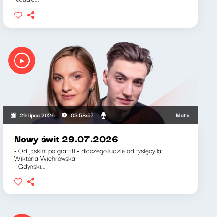
Mateusz Andruszkiewi
29 lipca 2026
03:58:57
Nowy świt 29.07.2026
- Od jaskini po graffiti - dlaczego ludzie od tysięcy lat
Wiktoria Wichrowska
- Gdyński...