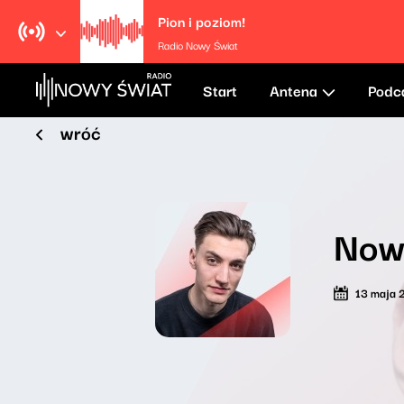
Pion i poziom!
Radio Nowy Świat
Start
Antena
Podc
wróć
Now
13 maja 