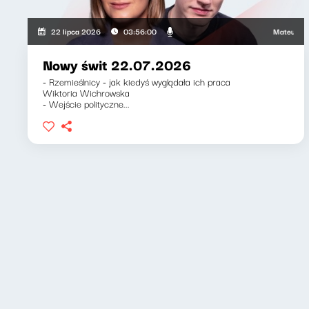
Mateusz Andrus
22 lipca 2026
03:56:00
Nowy świt 22.07.2026
- Rzemieślnicy - jak kiedyś wyglądała ich praca
Wiktoria Wichrowska
- Wejście polityczne...