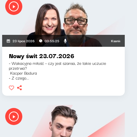
Ksenia Maćczak, Miro
23 lipca 2026
03:55:25
Nowy świt 23.07.2026
- Wakacyjna miłość - czy jest szansa, że takie uczucie
przetrwa?
Kacper Badura
- Z czego...