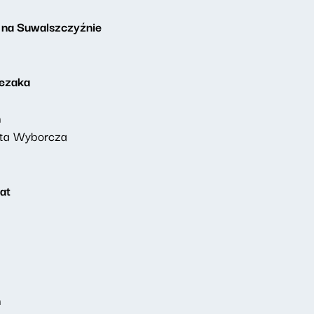
 na Suwalszczyźnie
lezaka
ń
eta Wyborcza
at
ń