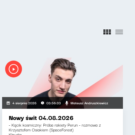
ewicz, Zuzanna Iłenda
Mateusz Andruszkiewicz
4 sierpnia 2026
03:56:33
Nowy świt 04.08.2026
- Kącik kosmiczny: Próba rakiety Perun - rozmowa z
Krzysztofem Osiakiem (SpaceForest)
Klaudia...