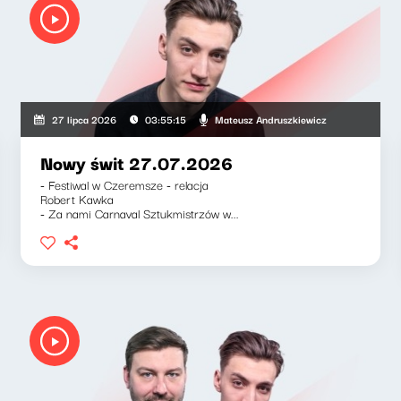
zkiewicz, Klaudiusz Slezak
Mateusz Andruszkiewicz
27 lipca 2026
03:55:15
Nowy świt 27.07.2026
- Festiwal w Czeremsze - relacja
Robert Kawka
- Za nami Carnaval Sztukmistrzów w...