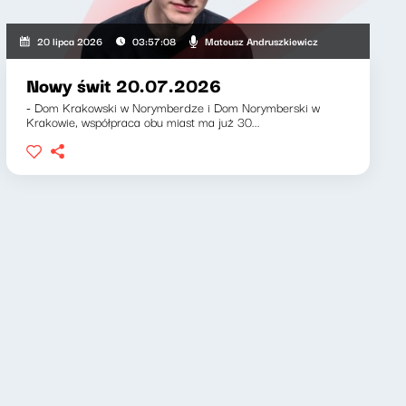
ewicz, Klaudiusz Slezak
Mateusz Andruszkiewicz
20 lipca 2026
03:57:08
Nowy świt 20.07.2026
- Dom Krakowski w Norymberdze i Dom Norymberski w
Krakowie, współpraca obu miast ma już 30...