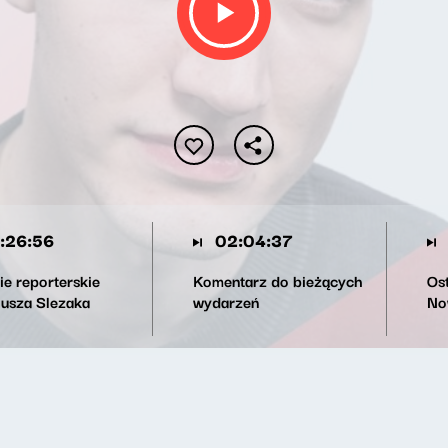
:26:56
02:04:37
ie reporterskie
Komentarz do bieżących
Os
iusza Slezaka
wydarzeń
No