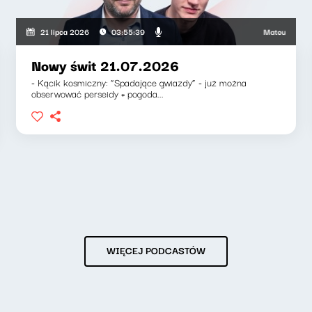
zkiewicz, Zuzanna Iłenda
Mateusz Andruszki
21 lipca 2026
03:55:39
Nowy świt 21.07.2026
- Kącik kosmiczny: “Spadające gwiazdy” - już można
obserwować perseidy + pogoda...
WIĘCEJ PODCASTÓW