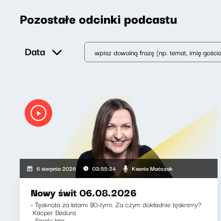
Pozostałe odcinki podcastu
Data
Ksenia Maćczak
6 sierpnia 2026
03:55:24
Nowy świt 06.08.2026
- Tęsknota za latami 90-tymi. Za czym dokładnie tęsknimy?
Kacper Badura
- Smaki lata....