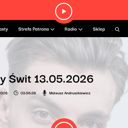
asty
Strefa Patrona
Radio
Sklep
y Świt 13.05.2026
2026
03:56:36
Mateusz Andruszkiewicz