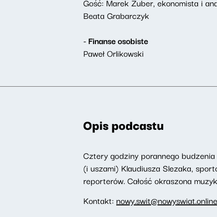
Gość: Marek Zuber, ekonomista i ana
Beata Grabarczyk
- Finanse osobiste
Paweł Orlikowski
Opis podcastu
Cztery godziny porannego budzenia 
(i uszami) Klaudiusza Slezaka, spor
reporterów. Całość okraszona muzyką,
Kontakt:
nowy.swit@nowyswiat.onlin