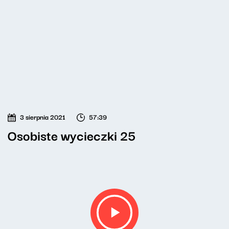
3 sierpnia 2021
57:39
Osobiste wycieczki 25